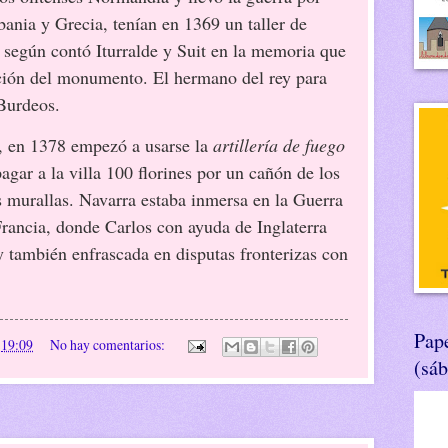
bania y Grecia, tenían en 1369 un taller de
, según contó Iturralde y Suit en la memoria que
ción del monumento. El hermano del rey para
 Burdeos.
, en 1378 empezó a usarse la
artillería de fuego
gar a la villa 100 florines por un cañón de los
s murallas. Navarra estaba inmersa en la Guerra
rancia, donde Carlos con ayuda de Inglaterra
y también enfrascada en disputas fronterizas con
Pape
n
19:09
No hay comentarios:
(sá