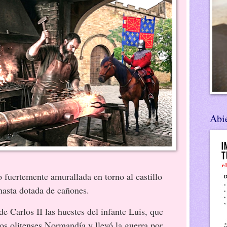
Abie
o fuertemente amurallada en torno al castillo
 hasta dotada de cañones.
os II las huestes del infante Luis, que
ros olitenses Normandía y llevó la guerra por