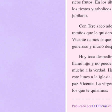
ricos frutos. En los ú
los tiestos y arbolico
jubilado.
Con Tere sacó adelan
retoños que le quisie
Vicente damos fe que
generoso y murió des
Hoy toca despedir a 
llamó hijo y no puede 
mucho a la verdad. Ha
este lunes a la iglesi
paz Vicente. La virge
los que te quisimos.
Publicado por
El Olitense
e