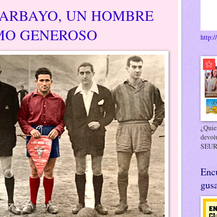
GARBAYO, UN HOMBRE
MO GENEROSO
http:/
¿Quier
devol
SEUR
Enc
gusa