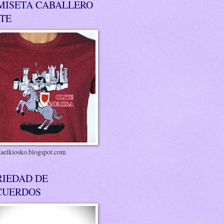
MISETA CABALLERO
ITE
riaelkiosko.blogspot.com
RIEDAD DE
CUERDOS