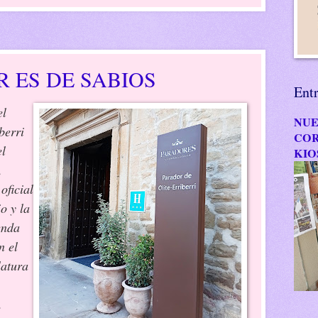
R ES DE SABIOS
Ent
el
NUE
berri
COR
el
KIO
,
oficial
o y la
enda
n el
latura
.