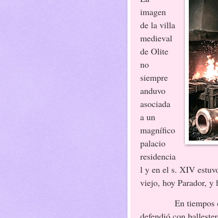
imagen
de la villa
medieval
de Olite
no
siempre
anduvo
asociada
a un
magnífico
palacio
residencia
l y en el s. XIV estuv
viejo, hoy Parador, y
En tiempos de Carl
defendió con balleste