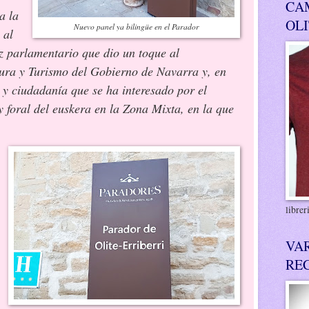
CA
 la
OL
Nuevo panel ya bilingüe en el Parador
 al
oz parlamentario que dio un toque al
ura y Turismo del Gobierno de Navarra y, en
o y ciudadanía que se ha interesado por el
y foral del euskera en la Zona Mixta, en la que
libre
VA
RE