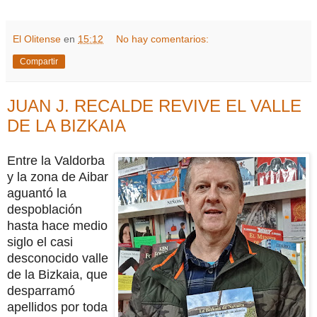
El Olitense
en
15:12
No hay comentarios:
Compartir
JUAN J. RECALDE REVIVE EL VALLE
DE LA BIZKAIA
Entre la Valdorba
y la zona de Aibar
aguantó la
despoblación
hasta hace medio
siglo el casi
desconocido valle
de la Bizkaia, que
desparramó
apellidos por toda