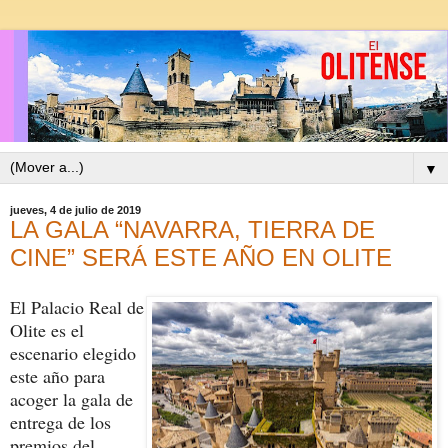
▼
jueves, 4 de julio de 2019
LA GALA “NAVARRA, TIERRA DE
CINE” SERÁ ESTE AÑO EN OLITE
El Palacio Real de
Olite es el
escenario elegido
este año para
acoger la gala de
entrega de los
premios del