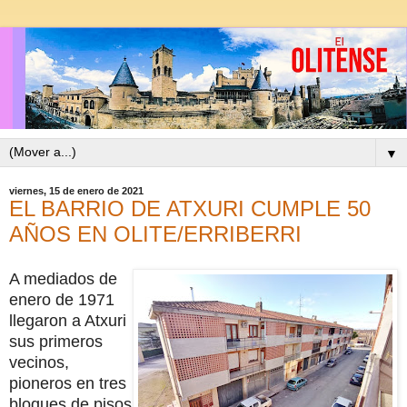
▼
viernes, 15 de enero de 2021
EL BARRIO DE ATXURI CUMPLE 50
AÑOS EN OLITE/ERRIBERRI
A mediados de
enero de 1971
llegaron a Atxuri
sus primeros
vecinos,
pioneros en tres
bloques de pisos