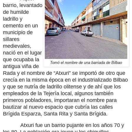
barrio, levantado
de humilde
ladrillo y
cemento en un
municipio de
sillares
medievales,
nació en el lugar
que ocupaba la
Tomó el nombre de una barriada de Bilbao
antigua viña de
Rada y el nombre de “Atxuri” se importó de otro que
crecía en la misma época en el industrializado Bilbao
y que se nutría de ladrillo olitense y de ahí que los
empleados de la Tejería local, algunos también
primeros pobladores, importaran el nombre para
bautizar al nuevo espacio que cubría las calles
Brígida Esparza, Santa Rita y Santa Brígida.
Atxuri fue un barrio pujante en los años 70 y
los 80. La población era joven y los chiquillos