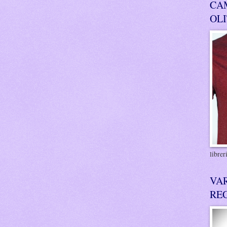
CA
OL
libre
VA
RE