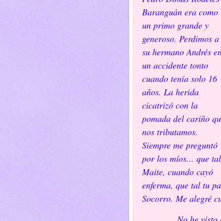
Baranguán era como
un primo grande y
generoso. Perdimos a
su hermano Andrés e
un accidente tonto
cuando tenía solo 16
años. La herida
cicatrizó con la
pomada del cariño qu
nos tributamos.
Siempre me preguntó
por los míos... que tal
Maite, cuando cayó
enferma, que tal tu p
Socorro. Me alegré c
No he visto