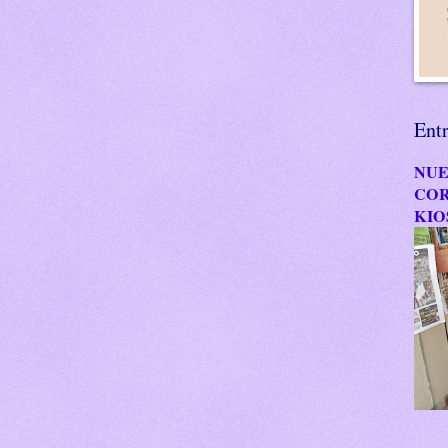
Ent
NUE
COR
KIO