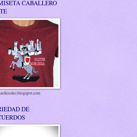
MISETA CABALLERO
ITE
riaelkiosko.blogspot.com
RIEDAD DE
CUERDOS