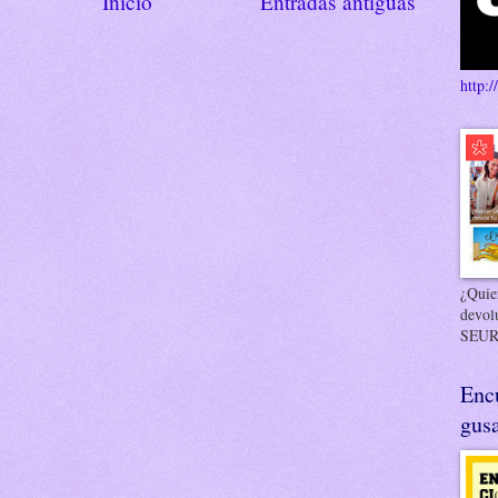
Inicio
Entradas antiguas
http:/
¿Quier
devol
SEUR
Enc
gusa