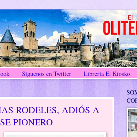
book
Síguenos en Twitter
Librería El Kiosko
SO
CO
AS RODELES, ADIÓS A
SE PIONERO