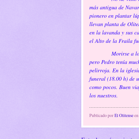
más antigua de Navarr
pionero en plantar lú
llevan planta de Olite
en la lavanda y sus c
el Alto de la Fraila f
Morirse a lo
pero Pedro tenía much
pelirroja. En la igles
funeral (18.00 h) de 
como pocos. Buen via
los nuestros.
Publicado por
El Olitense
e