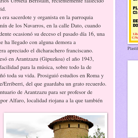
rlos Urbieta Beristain, recientemente fallecido
id.
a era sacerdote y organista en la parroquia
ín de los Navarros, en la calle Dato, cuando
dente ocasionó su deceso el pasado día 16, una
ue ha llegado con alguna demora a
Plasti
era apreciado el dicharachero franciscano.
resó en Arantzazu (Gipuzkoa) el año 1943,
acilidad para la música, sobre todo la de
ñó toda su vida. Prosiguió estudios en Roma y
e/Erriberri, del que guardaba un grato recuerdo.
ntuario de Arantzazu para ser profesor de
por Alfaro, localidad riojana a la que también