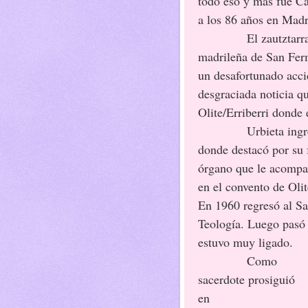
todo eso y más fue Ca
a los 86 años en Madr
El zautztarr
madrileña de San Ferm
un desafortunado acci
desgraciada noticia q
Olite/Erriberri donde 
Urbieta ing
donde destacó por su f
órgano que le acompa
en el convento de Olit
En 1960 regresó al Sa
Teología. Luego pasó 
estuvo muy ligado.
Como
sacerdote prosiguió
en