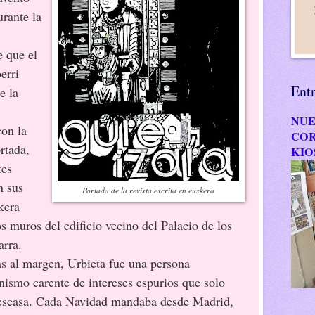
urante la
 que el
erri
Ent
e la
NUE
con la
COR
rtada,
KIO
tes
n sus
Portada de la revista escrita en euskera
kera
s muros del edificio vecino del Palacio de los
arra.
as al margen, Urbieta fue una persona
ismo carente de intereses espurios que solo
escasa. Cada Navidad mandaba desde Madrid,