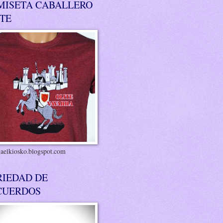
MISETA CABALLERO
ITE
riaelkiosko.blogspot.com
RIEDAD DE
CUERDOS