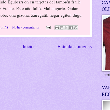
lido Eguberri on en tarjetas del también fraile
CA
e Eulate. Este año falló. Mal augurio. Goian
OL
obe, ona gizona. Zuregatik negar egiten dugu.
n
14:48
No hay comentarios:
Inicio
Entradas antiguas
libre
VA
RE