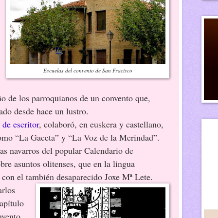
Escuelas del convento de San Fracisco
ño de los parroquianos de un convento que,
rado desde hace un lustro.
 de escritor
, colaboró, en euskera y castellano,
 como “La Gaceta” y “La Voz de la Merindad”.
s navarros del popular Calendario de
re asuntos olitenses, que en la lingua
 con el también desaparecido Joxe Mª Lete.
arlos
apítulo
nvento