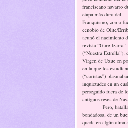
franciscano navarro d
etapa más dura del
Franquismo, como fue
cenobio de Olite/Errib
acunó el nacimiento d
revista “Gure Izarra”
(“Nuestra Estrella”), 
Virgen de Uxue en po
en la que los estudian
(“coristas”) plasmaba
inquietudes en un eus
perseguido fuera de lo
antiguos reyes de Nav
Pero, batall
bondadosa, de un buen
queda en algún alma 