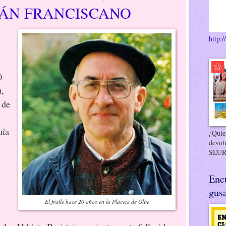
ÁN FRANCISCANO
http:/
0
),
 de
uía
¿Quier
devol
SEUR
Enc
gusa
El fraile hace 20 años en la Placeta de Olite