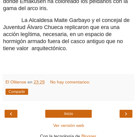
donde Emakusen ha coloreado los peldaños con la
gama del arco iris.
La Alcaldesa Maite Garbayo y el concejal de
Juventud Álvaro Chueca replicaron que era una
acción legítima, necesaria, en un espacio de
hormigón armado fuera del casco antiguo que no
tiene valor
arquitectónico.
El Olitense
en
23:29
No hay comentarios:
Compartir
‹
›
Inicio
Ver versión web
Con la tecnología de
Blogger
.