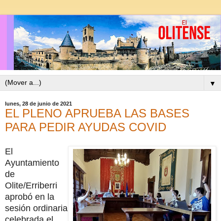
▼
lunes, 28 de junio de 2021
EL PLENO APRUEBA LAS BASES
PARA PEDIR AYUDAS COVID
El
Ayuntamiento
de
Olite/Erriberri
aprobó en la
sesión ordinaria
celebrada el