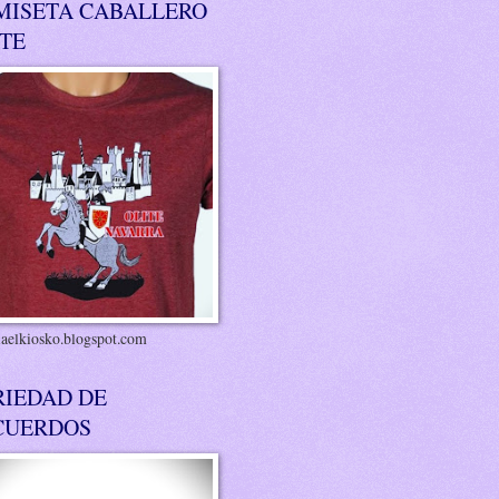
MISETA CABALLERO
ITE
riaelkiosko.blogspot.com
RIEDAD DE
CUERDOS