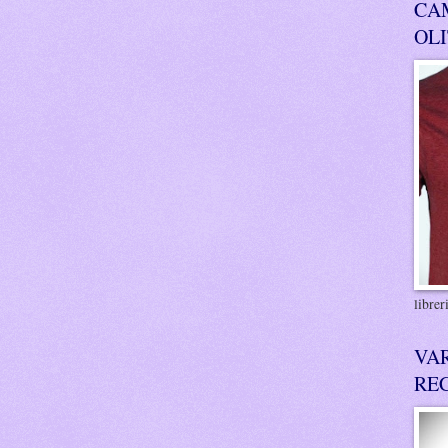
CA
OL
libre
VA
RE