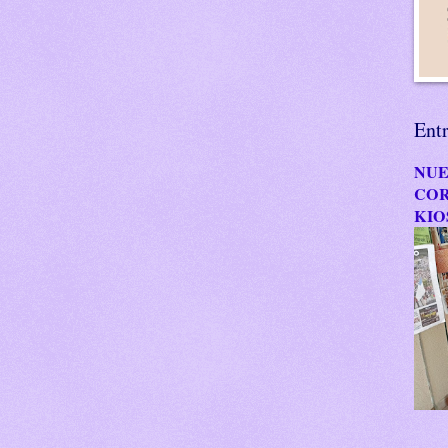
Ent
NUE
COR
KIO