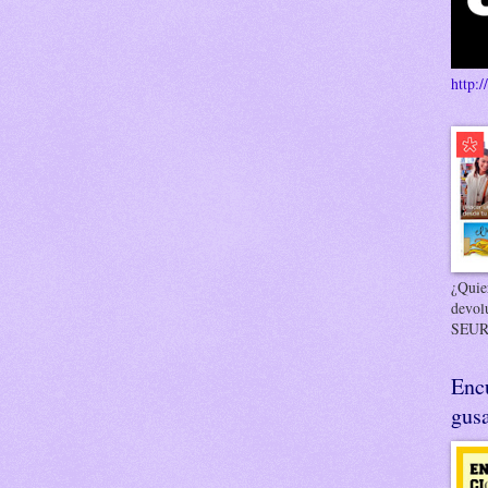
http:/
¿Quier
devol
SEUR
Enc
gusa