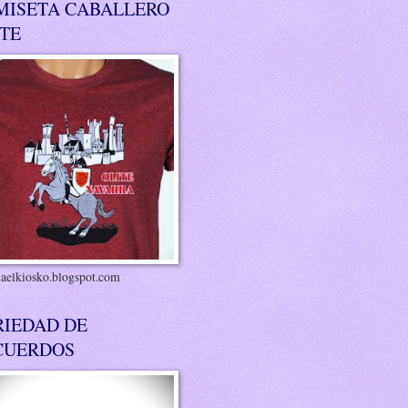
MISETA CABALLERO
ITE
riaelkiosko.blogspot.com
RIEDAD DE
CUERDOS