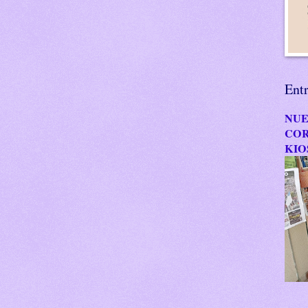
Ent
NUE
COR
KIO