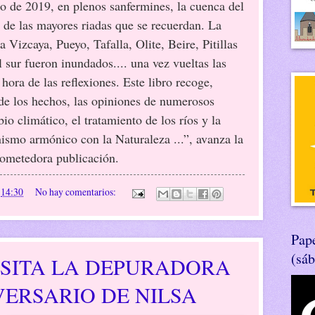
io de 2019, en plenos sanfermines, la cuenca del
a de las mayores riadas que se recuerdan. La
a Vizcaya, Pueyo, Tafalla, Olite, Beire, Pitillas
 sur fueron inundados.... una vez vueltas las
 hora de las reflexiones. Este libro recoge,
de los hechos, las opiniones de numerosos
io climático, el tratamiento de los ríos y la
ismo armónico con la Naturaleza ...”, avanza la
rometedora publicación.
n
14:30
No hay comentarios:
Pape
(sá
ISITA LA DEPURADORA
VERSARIO DE NILSA