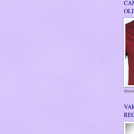
CA
OL
libre
VA
RE