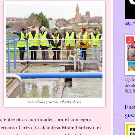
http:/
¿Quier
devol
SEUR
Autoridades y, detrás, Olite/Erriberri
Enc
gusa
 entre otras autoridades, por el consejero
Bernardo Ciriza, la alcaldesa Maite Garbayo, el