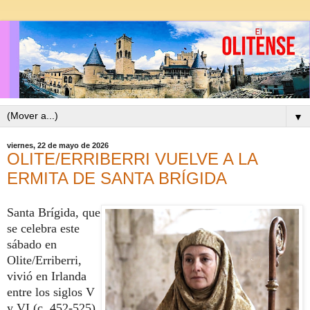
▼
viernes, 22 de mayo de 2026
OLITE/ERRIBERRI VUELVE A LA
ERMITA DE SANTA BRÍGIDA
Santa Brígida, que
se celebra este
sábado en
Olite/Erriberri,
vivió en Irlanda
entre los siglos V
y VI (c. 452-525)