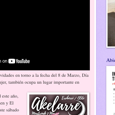
Abie
ividades en torno a la fecha del 8 de Marzo, Día
ujer, también ocupa un lugar importante en
te año,
en y El
ste sábado