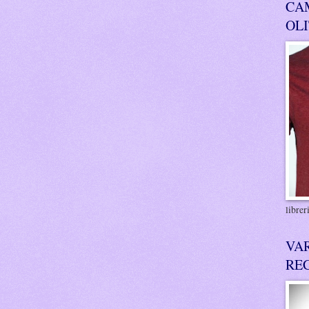
CA
OL
libre
VA
RE