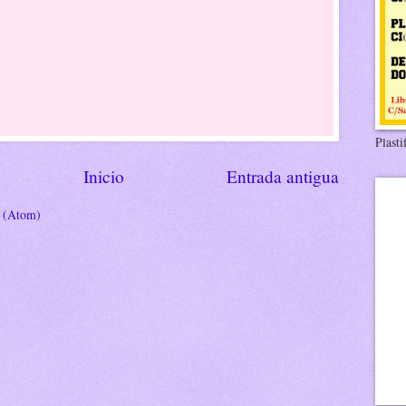
Plasti
Inicio
Entrada antigua
s (Atom)