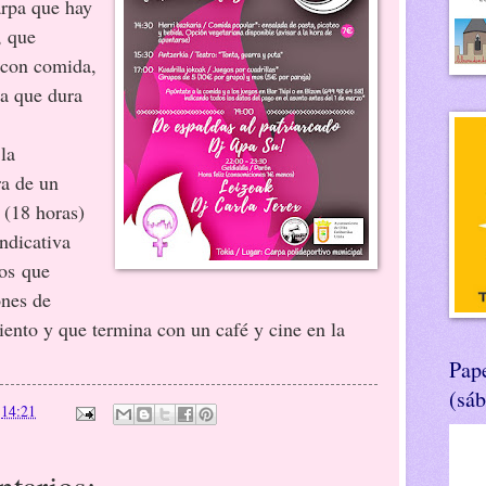
arpa que hay
, que
 con comida,
ca que dura
la
ra de un
 (18 horas)
ndicativa
os
que
ones de
ento y que termina con un café y cine en la
Pape
(sá
n
14:21
tarios: