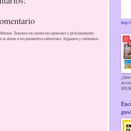
comentario
http:/
 Olitense. Tenemos en cuenta tus opiniones y próximamente
 se atiene a los parámetros editoriales. Síguenos y cuéntanos.
¿Quier
devol
SEUR
Enc
gusa