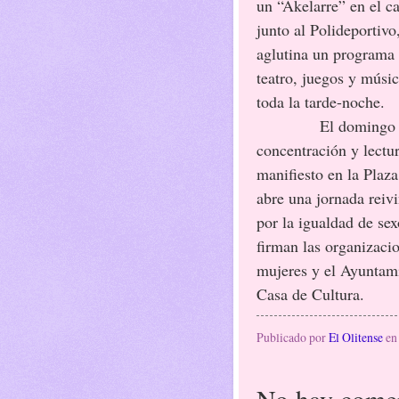
un “Akelarre” en el c
junto al Polideportivo
aglutina un programa
teatro, juegos y músi
toda la tarde-noche.
El domingo 
concentración y lectu
manifiesto en la Plaza
abre una jornada reivi
por la igualdad de sex
firman las organizaci
mujeres y el Ayuntami
Casa de Cultura.
Publicado por
El Olitense
e
No hay comen