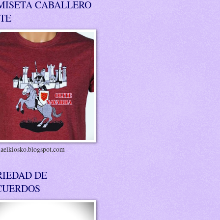
MISETA CABALLERO
ITE
riaelkiosko.blogspot.com
RIEDAD DE
CUERDOS