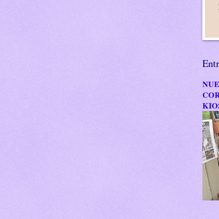
Ent
NUE
COR
KIO