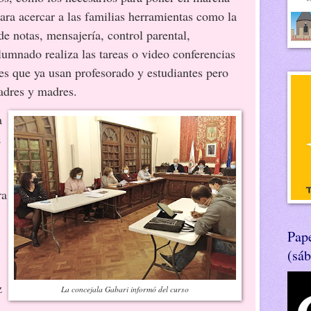
para acercar a las familias herramientas como la
de notas, mensajería, control parental,
umnado realiza las tareas o video conferencias
s que ya usan profesorado y estudiantes pero
adres y madres.
a
a
ra
Pape
(sá
z
La concejala Gabari informó del curso