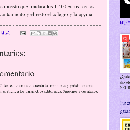
esupuesto que rondará los 1.400 euros, de los
yuntamiento y el resto el colegio y la apyma.
http:/
n
14:42
tarios:
comentario
¿Quier
devol
 Olitense. Tenemos en cuenta tus opiniones y próximamente
SEUR
 se atiene a los parámetros editoriales. Síguenos y cuéntanos.
Enc
gusa