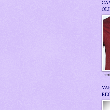
CA
OL
libre
VA
RE