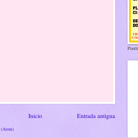
Plasti
Inicio
Entrada antigua
s (Atom)