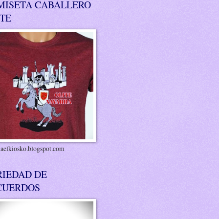
MISETA CABALLERO
ITE
riaelkiosko.blogspot.com
RIEDAD DE
CUERDOS