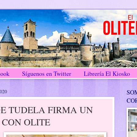
book
Síguenos en Twitter
Librería El Kiosko
2020
SO
CO
DE TUDELA FIRMA UN
 CON OLITE