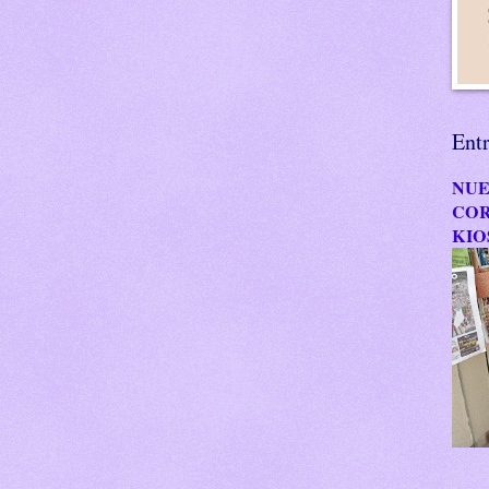
Ent
NUE
COR
KIO