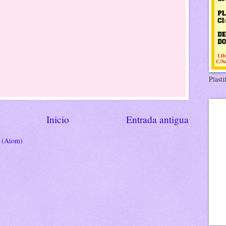
Plasti
Inicio
Entrada antigua
s (Atom)