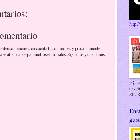
tarios:
http:/
comentario
 Olitense. Tenemos en cuenta tus opiniones y próximamente
 se atiene a los parámetros editoriales. Síguenos y cuéntanos.
¿Quier
devol
SEUR
Enc
gusa