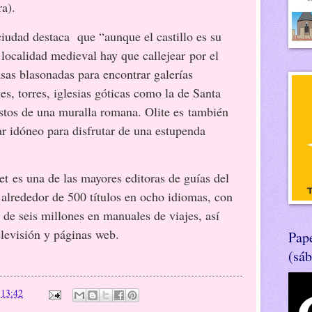
ra).
ciudad destaca
que “aunque el castillo es su
 localidad medieval hay que callejear por el
asas blasonadas para encontrar galerías
s, torres, iglesias góticas como la de Santa
estos de una muralla romana. Olite es también
ar idóneo para disfrutar de una estupenda
t es una de las mayores editoras de guías del
lrededor de 500 títulos en ocho idiomas, con
 de seis millones en manuales de viajes, así
levisión y páginas web.
Pape
(sá
n
13:42