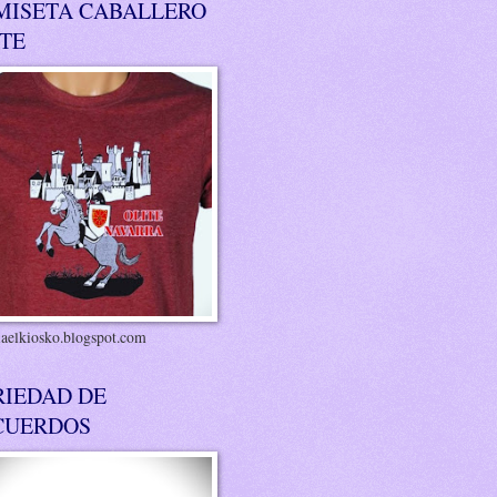
MISETA CABALLERO
ITE
riaelkiosko.blogspot.com
RIEDAD DE
CUERDOS