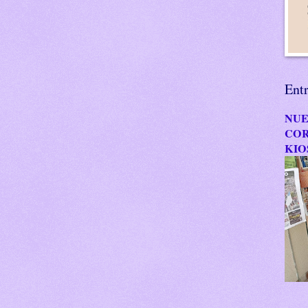
Ent
NUE
COR
KIO