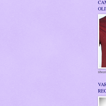
CA
OL
libre
VA
RE