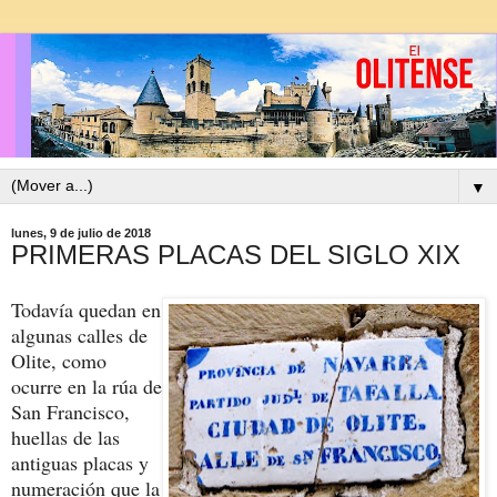
▼
lunes, 9 de julio de 2018
PRIMERAS PLACAS DEL SIGLO XIX
Todavía quedan en
algunas calles de
Olite, como
ocurre en la rúa de
San Francisco,
huellas de las
antiguas placas y
numeración que la