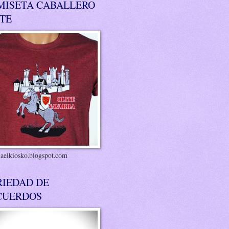
MISETA CABALLERO
ITE
riaelkiosko.blogspot.com
RIEDAD DE
CUERDOS