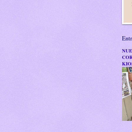
Ent
NUE
COR
KIO