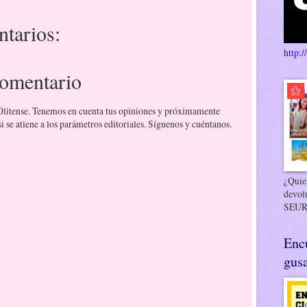
tarios:
http:/
comentario
 Olitense. Tenemos en cuenta tus opiniones y próximamente
 se atiene a los parámetros editoriales. Síguenos y cuéntanos.
¿Quier
devol
SEUR
Enc
gusa