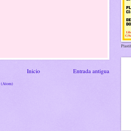
Plasti
Inicio
Entrada antigua
s (Atom)