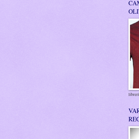
CA
OL
libre
VA
RE