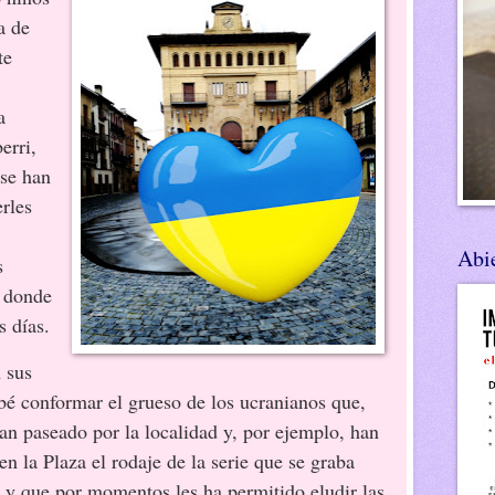
a de
te
a
erri,
 se han
rles
Abie
s
 donde
s días.
 sus
ebé conformar el grueso de los ucranianos que,
han paseado por la localidad y, por ejemplo, han
en la Plaza el rodaje de la serie que se graba
o y que por momentos les ha permitido eludir las