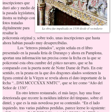
inscripciones que
duró año y medio de
la pasada legislatura,
ilustra su trabajo con
fotos tratadas
digitalmente para
La obra fue impulsada en 1330 desde el vecindario
resaltar la
policromía original y, sobre todo, unas inscripciones que hasta
ahora habían pasado muy desapercibidas.
Los “letreros pintados”, según señala en el libro
presentado en la pasada feria de Durango y ahora en Pamplona,
aportan una información tan precisa como la fecha en la que se
policromó esta obra cumbre del gótico navarro, que se ha
comparado con la puerta norte de Notre Dame de París. En este
sentido, en la peana en la que dos dragones alados sostienen la
figura central de la Virgen se revela ahora el dato importante de la
fecha “...DNI MCCCXXX NMTC”, que se lee como “Año del
Señor de 1330”.
En otro letrero restaurado, el más largo, hay una frase
deteriorada que recorre la moldura inferior del tímpano, sobre el
dintel, y que es la más novedosa por su contenido. “En el lado
izquierdo, tras varias palabras perdidas, parece leerse lo siguiente: