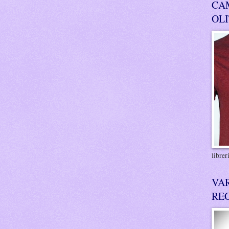
CA
OL
libre
VA
RE