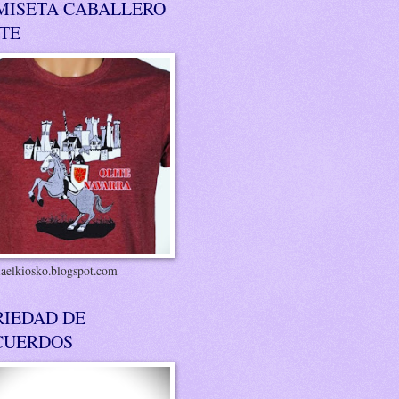
MISETA CABALLERO
ITE
riaelkiosko.blogspot.com
RIEDAD DE
CUERDOS