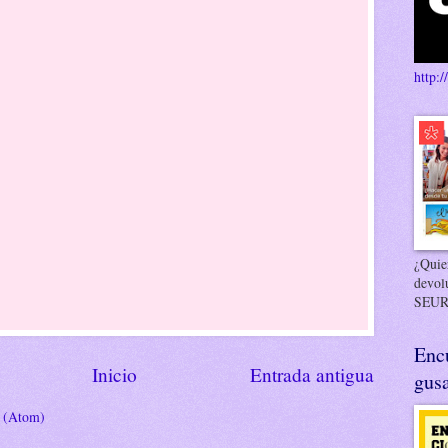
http:/
¿Quier
devol
SEUR
Enc
Inicio
Entrada antigua
gusa
s (Atom)