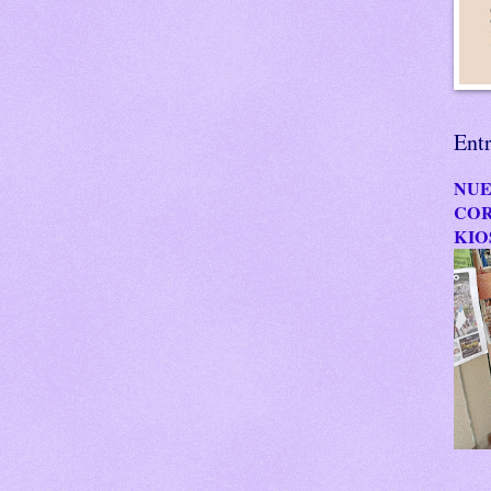
Ent
NUE
COR
KIO