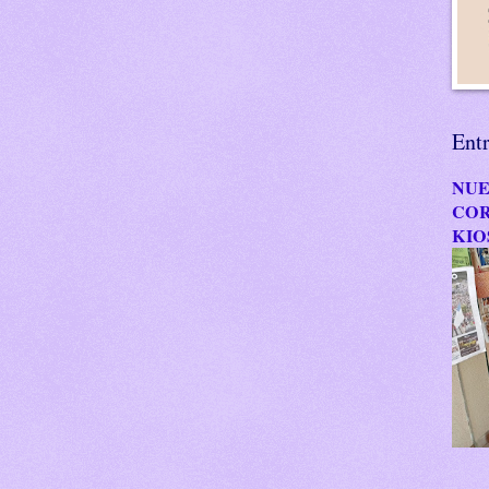
Ent
NUE
COR
KIO