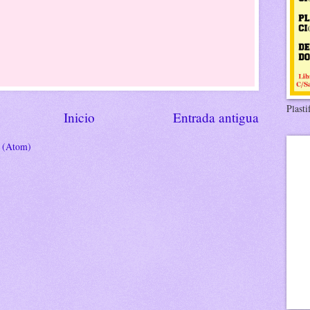
Plasti
Inicio
Entrada antigua
s (Atom)