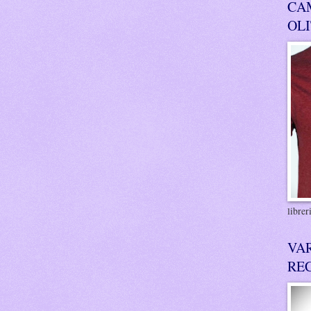
CA
OL
libre
VA
RE