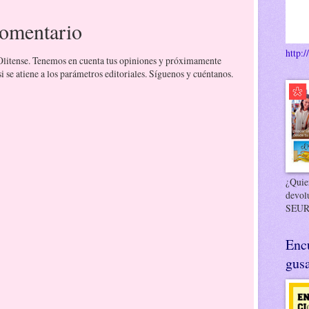
comentario
http:/
 Olitense. Tenemos en cuenta tus opiniones y próximamente
 se atiene a los parámetros editoriales. Síguenos y cuéntanos.
¿Quier
devol
SEUR
Enc
gusa