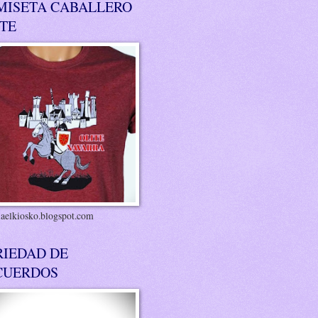
MISETA CABALLERO
ITE
riaelkiosko.blogspot.com
RIEDAD DE
CUERDOS