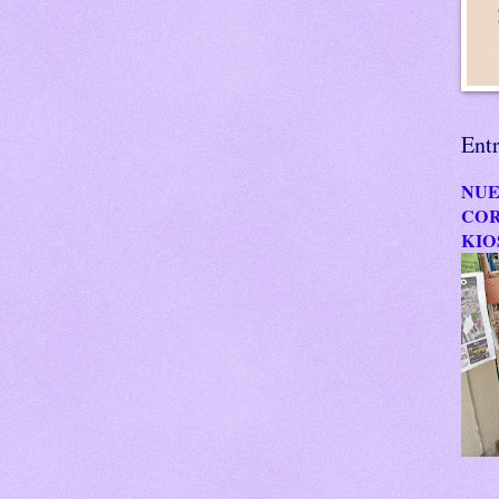
Ent
NUE
COR
KIO