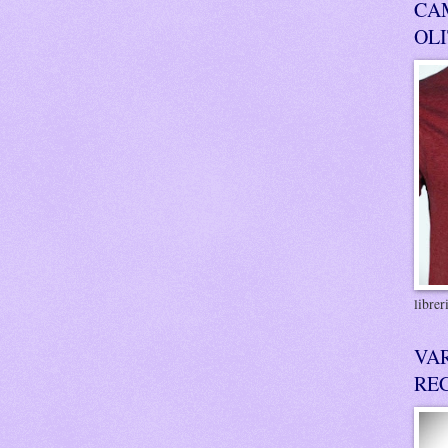
CA
OL
libre
VA
RE