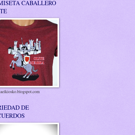
MISETA CABALLERO
ITE
riaelkiosko.blogspot.com
RIEDAD DE
CUERDOS