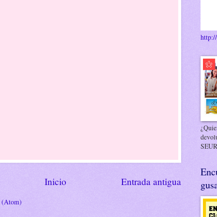
http:/
¿Quier
devol
SEUR
Enc
Inicio
Entrada antigua
gusa
s (Atom)