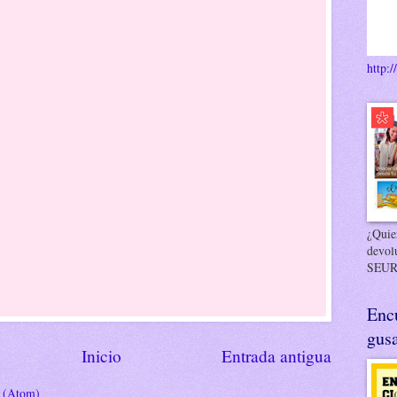
http:/
¿Quier
devol
SEUR
Enc
gusa
Inicio
Entrada antigua
s (Atom)