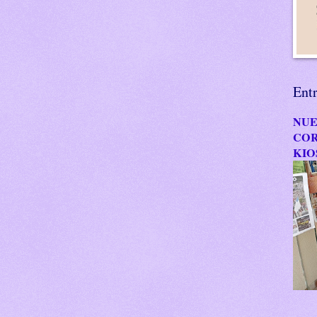
Ent
NUE
COR
KIO