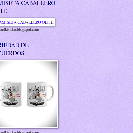
MISETA CABALLERO
ITE
riaelkiosko.blogspot.com
RIEDAD DE
CUERDOS
riaelkiosko.blogspot.com