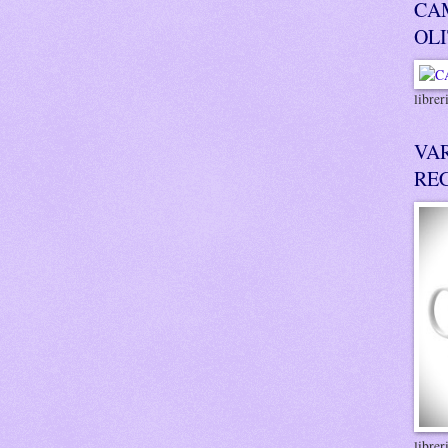
CA
OL
libre
VA
RE
libre