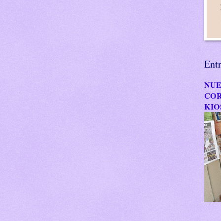
Ent
NUE
COR
KIO