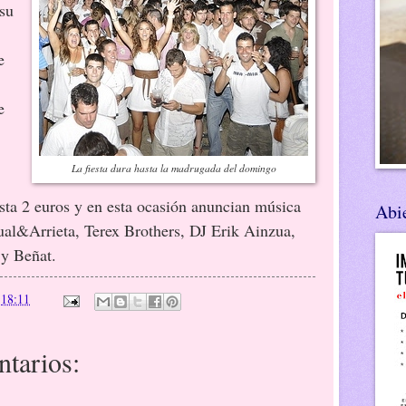
su
e
e
La fiesta dura hasta la madrugada del domingo
esta 2 euros y en esta ocasión anuncian música
Abie
ual&Arrieta, Terex Brothers, DJ Erik Ainzua,
 y Beñat.
n
18:11
tarios: