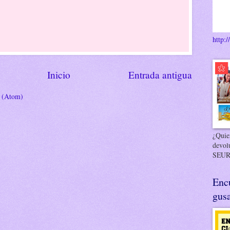
http:/
Inicio
Entrada antigua
s (Atom)
¿Quier
devol
SEUR
Enc
gusa