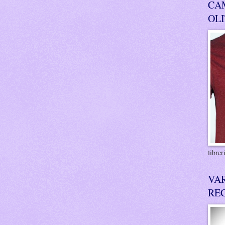
CA
OL
libre
VA
RE