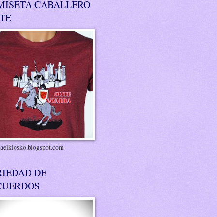
MISETA CABALLERO
ITE
riaelkiosko.blogspot.com
RIEDAD DE
CUERDOS