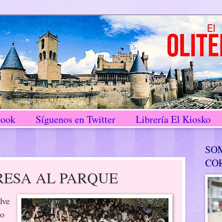
book
Síguenos en Twitter
Librería El Kiosko
SO
CO
RESA AL PARQUE
lve
do