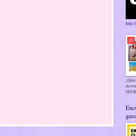
http:/
¿Quier
devol
SEUR
Enc
gusa