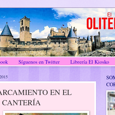
book
Síguenos en Twitter
Librería El Kiosko
 2015
SO
CO
ARCAMIENTO EN EL
 CANTERÍA