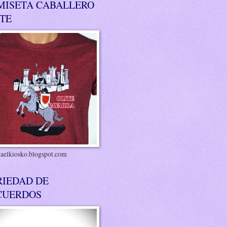
MISETA CABALLERO
ITE
riaelkiosko.blogspot.com
RIEDAD DE
CUERDOS