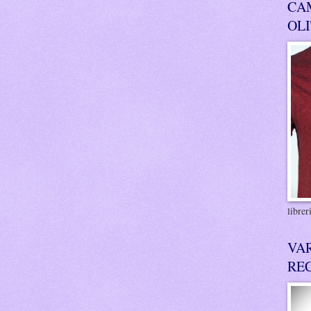
CA
OL
libre
VA
RE