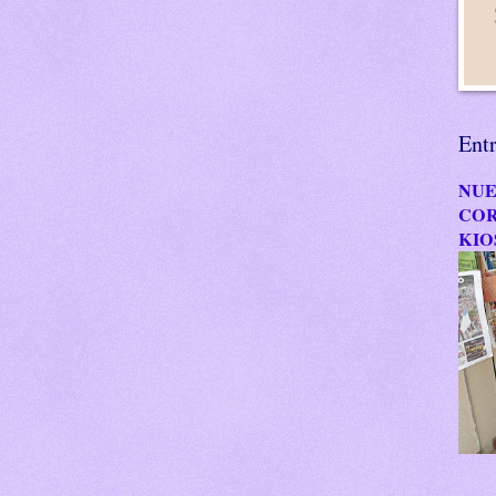
Ent
NUE
COR
KIO