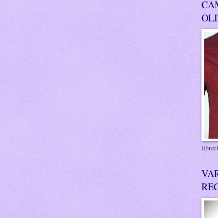
CA
OL
libre
VA
RE