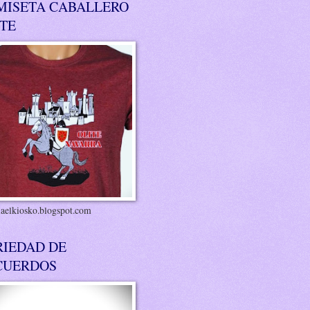
MISETA CABALLERO
ITE
riaelkiosko.blogspot.com
RIEDAD DE
CUERDOS