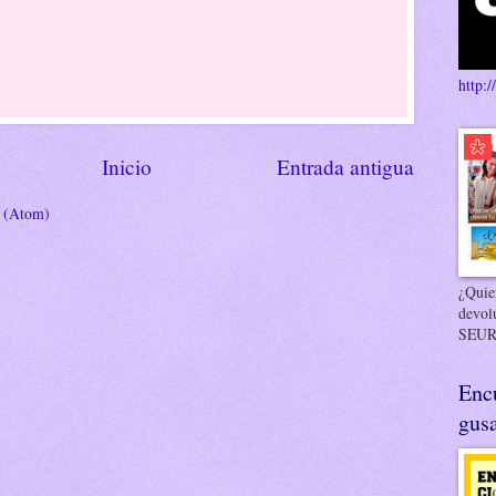
http:/
Inicio
Entrada antigua
s (Atom)
¿Quier
devol
SEUR
Enc
gusa