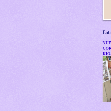
Ent
NUE
COR
KIO