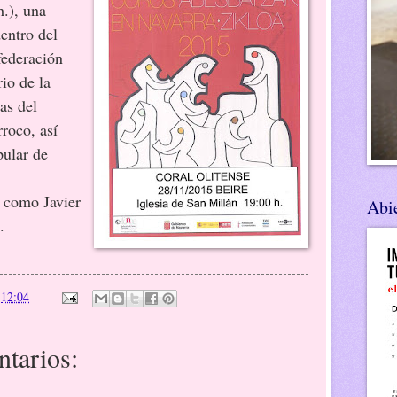
h.)
, una
entro del
federación
rio de la
as del
roco, así
ular de
 como Javier
Abie
.
n
12:04
tarios: