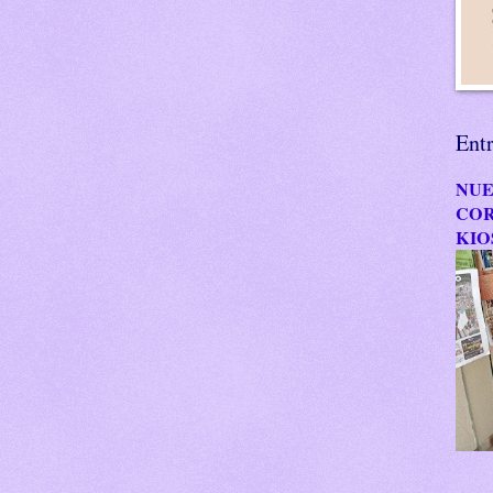
Ent
NUE
COR
KIO