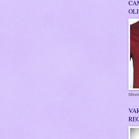
CA
OL
libre
VA
RE