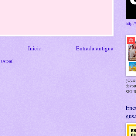
http:/
Inicio
Entrada antigua
s (Atom)
¿Quier
devol
SEUR
Enc
gusa