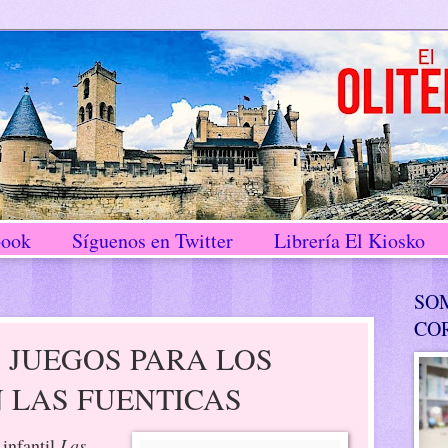
book
Síguenos en Twitter
Librería El Kiosko
SO
CO
 JUEGOS PARA LOS
 LAS FUENTICAS
 infantil
Las