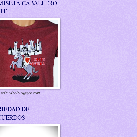
MISETA CABALLERO
ITE
riaelkiosko.blogspot.com
RIEDAD DE
CUERDOS