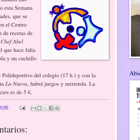
o esta Semana
dades, que se
en el Centro
n de recetas de
.
Chef Abel
el que hace falta
bla y un cuchillo
Abie
olideportivo del colegio (17 h.) y con la
eña
La Nueva
, habrá juegos y merienda. La
cios es de 5 €.
n
0:00
tarios: