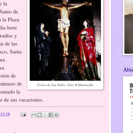
e la
 Santo de
 la Plaza
dia hora
fradías y
n de las
isco, Santa
ara
asa
Abie
esión de
 número de
Cristo de San Pedro. Foto @SSantaolite
 tomado la
ar de sus vacaciones.
n
13:19