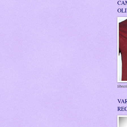
CA
OL
libre
VA
RE