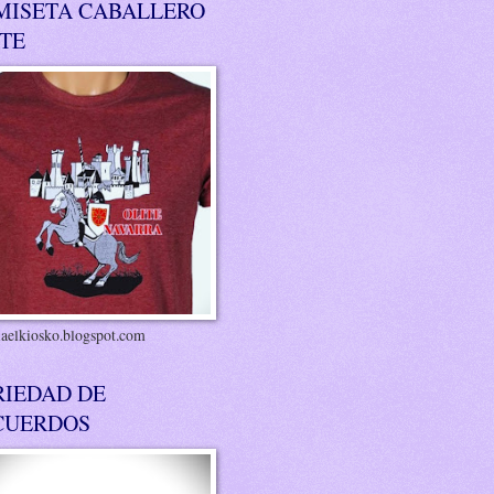
MISETA CABALLERO
ITE
riaelkiosko.blogspot.com
RIEDAD DE
CUERDOS