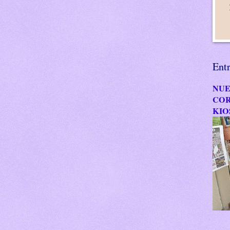
Ent
NUE
COR
KIO