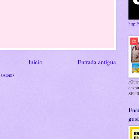
http:/
Inicio
Entrada antigua
s (Atom)
¿Quier
devol
SEUR
Enc
gusa