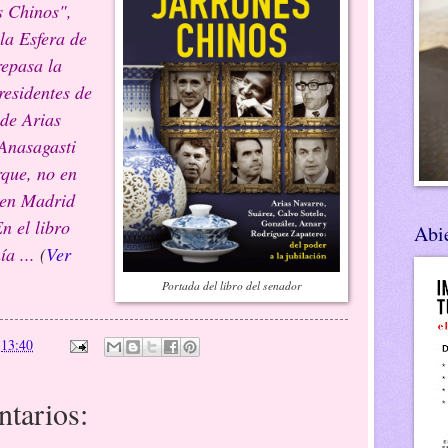
s Chinos",
la Esfera de
repasa la
residentes de
sde Arias
Anasagasti
rque, no en
a en Madrid
n el libro
Abie
ía ...
(
Ver
Portada del libro del senador
n
13:40
tarios: