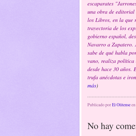
escaparates "Jarrone
una obra de editorial 
los Libros, en la que 
trayectoria de los exp
gobierno español, de
Navarro a Zapatero. 
sabe de qué habla po
vano, realiza polític
desde hace 30 años. E
trufa anécdotas e iron
más
)
Publicado por
El Olitense
e
No hay comen