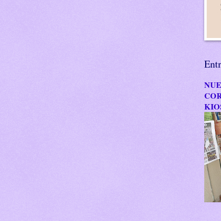
Ent
NUE
COR
KIO