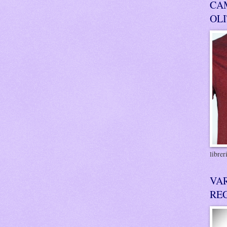
CA
OL
libre
VA
RE