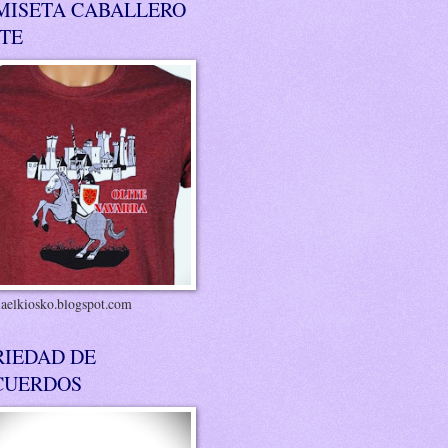
MISETA CABALLERO
ITE
riaelkiosko.blogspot.com
RIEDAD DE
CUERDOS