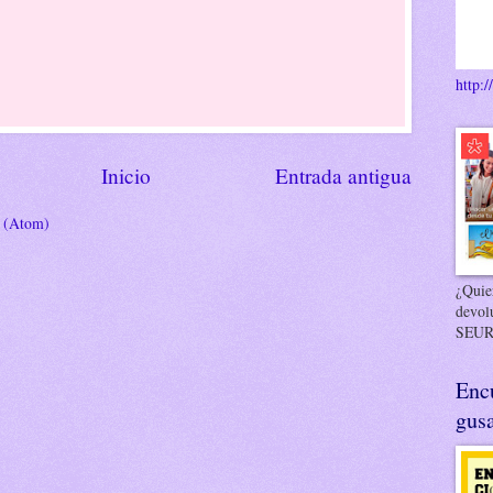
http:/
Inicio
Entrada antigua
s (Atom)
¿Quier
devol
SEUR
Enc
gusa