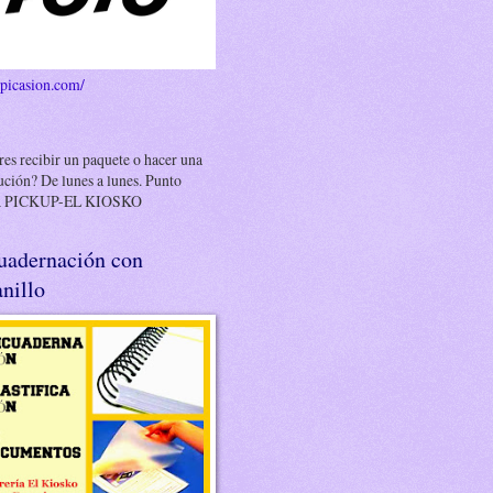
/picasion.com/
es recibir un paquete o hacer una
ución? De lunes a lunes. Punto
 PICKUP-EL KIOSKO
uadernación con
nillo