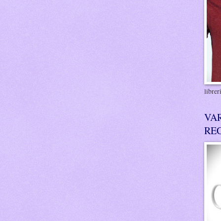
libre
VA
RE