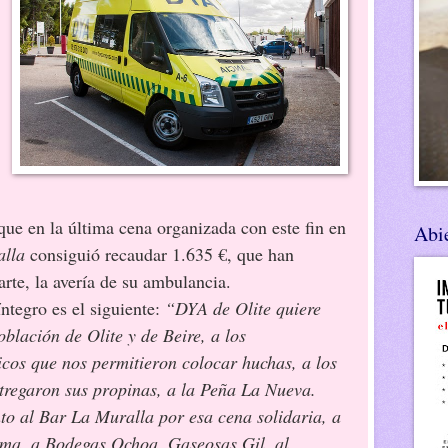
ue en la última cena organizada con este fin en
Abie
alla
consiguió recaudar 1.635 €, que han
rte, la avería de su ambulancia.
o es el siguiente:
“DYA de Olite quiere
oblación de Olite y de Beire, a los
icos que nos permitieron colocar huchas, a los
tregaron sus propinas, a la Peña La Nueva.
o al Bar La Muralla por esa cena solidaria, a
isma, a Bodegas Ochoa, Gaseosas Gil, al