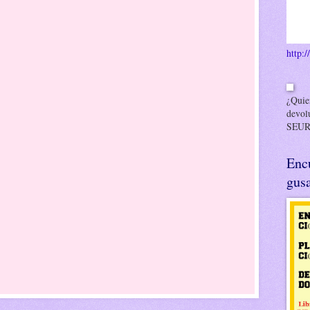
http:/
¿Quier
devol
SEUR
Enc
gusa