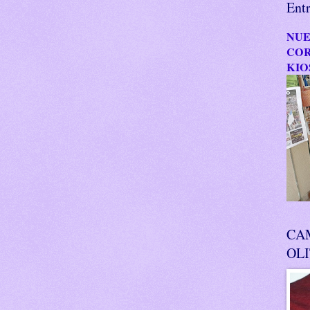
Ent
NUE
COR
KIO
CA
OL