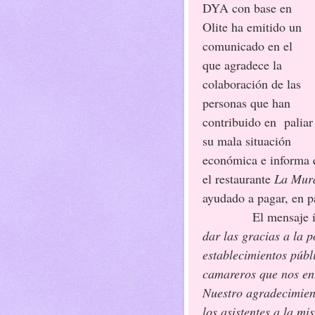
DYA con base en
Olite ha emitido un
comunicado en el
que agradece la
colaboración de las
personas que han
contribuido en paliar
su mala situación
económica e informa q
el restaurante
La Mur
ayudado a pagar, en pa
El mensaje íntegr
dar las gracias a la p
establecimientos públ
camareros que nos en
Nuestro agradecimient
los asistentes a la m