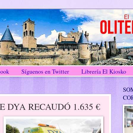
book
Síguenos en Twitter
Librería El Kiosko
SO
CO
E DYA RECAUDÓ 1.635 €