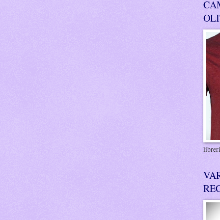
CA
OL
libre
VA
RE