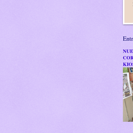
Ent
NUE
COR
KIO