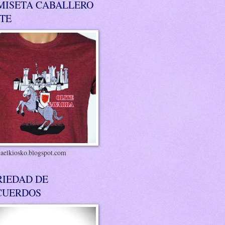
MISETA CABALLERO
ITE
riaelkiosko.blogspot.com
RIEDAD DE
CUERDOS