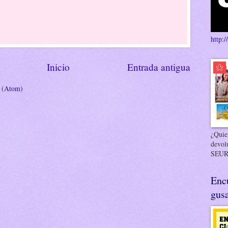
http:/
Inicio
Entrada antigua
s (Atom)
¿Quier
devol
SEUR
Enc
gusa