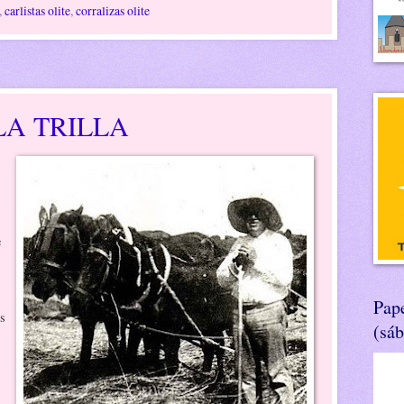
,
carlistas olite
,
corralizas olite
LA TRILLA
e
Pape
os
(sá