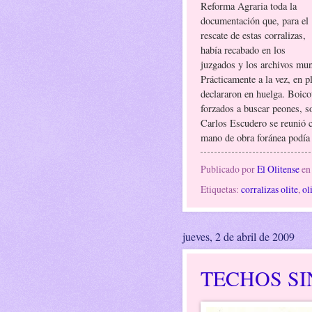
Reforma Agraria toda la
documentación que, para el
rescate de estas corralizas,
había recabado en los
juzgados y los archivos mun
Prácticamente a la vez, en p
declararon en huelga. Boicot
forzados a buscar peones, so
Carlos Escudero se reunió co
mano de obra foránea podía v
Publicado por
El Olitense
e
Etiquetas:
corralizas olite
,
ol
jueves, 2 de abril de 2009
TECHOS SI