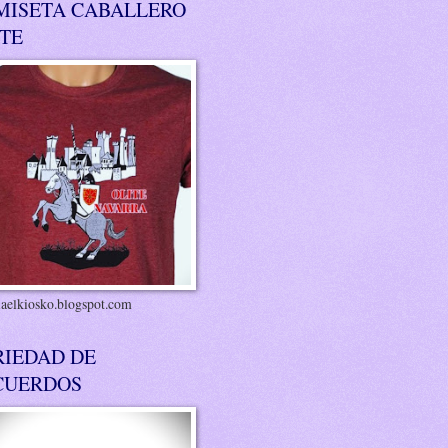
MISETA CABALLERO
ITE
riaelkiosko.blogspot.com
RIEDAD DE
CUERDOS