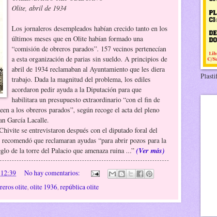
Olite, abril de 1934
Los jornaleros desempleados habían crecido tanto en los
últimos meses que en Olite habían formado una
“comisión de obreros parados”. 157 vecinos pertenecían
a esta organización de parias sin sueldo. A principios de
abril de 1934 reclamaban al Ayuntamiento que les diera
Plasti
trabajo. Dada la magnitud del problema, los ediles
acordaron pedir ayuda a la Diputación para que
habilitara un presupuesto extraordinario “con el fin de
een a los obreros parados”, según recoge el acta del pleno
uan García Lacalle.
hivite se entrevistaron después con el diputado foral del
les recomendó que reclamaran ayudas “para abrir pozos para la
(Ver más)
eglo de la torre del Palacio que amenaza ruina ...”
n
12:39
No hay comentarios:
reros olite
,
olite 1936
,
república olite