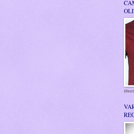
CA
OL
libre
VA
RE