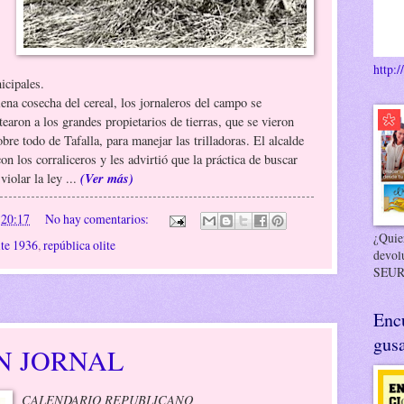
http:/
icipales.
lena cosecha del cereal, los jornaleros del campo se
earon a los grandes propietarios de tierras, que se vieron
bre todo de Tafalla, para manejar las trilladoras. El alcalde
n los corraliceros y les advirtió que la práctica de buscar
(Ver más)
iolar la ley ...
n
20:17
No hay comentarios:
¿Quier
ite 1936
,
república olite
devol
SEUR
Enc
gusa
N JORNAL
CALENDARIO REPUBLICANO