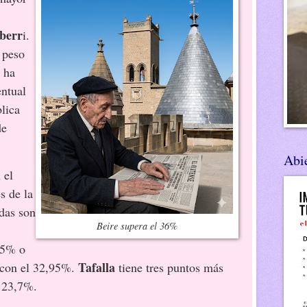
iberr
i.
 peso
 ha
ntual
lica
de
Abie
 el
s de la
das son
Beire supera el 36%
,
,5% o
Tafalla
 con el 32,95%.
tiene tres puntos más
l 23,7%.