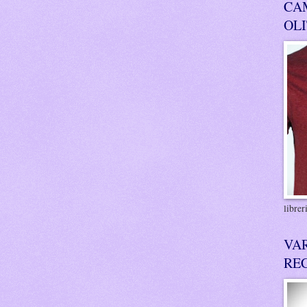
CA
OL
libre
VA
RE