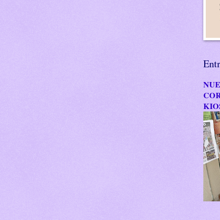
Ent
NUE
COR
KIO