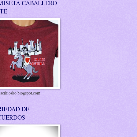
MISETA CABALLERO
ITE
riaelkiosko.blogspot.com
RIEDAD DE
CUERDOS