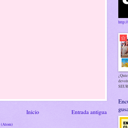
http:/
¿Quier
devol
SEUR
Enc
gusa
Inicio
Entrada antigua
s (Atom)