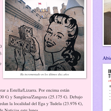
0
).
Abie
e
Ha incrementado en los últimos diez años
erar a Estella/Lizarra. Por encima están
00 €) y Sangüesa/Zangoza (25.175 €). Debajo
uedan la localidad del Ega y Tudela (23.976 €),
e Noticias este lunes.