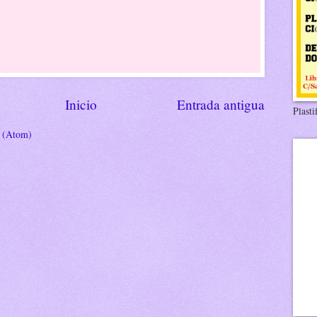
Inicio
Entrada antigua
Plasti
s (Atom)