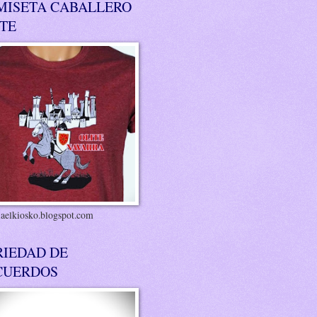
MISETA CABALLERO
ITE
riaelkiosko.blogspot.com
RIEDAD DE
CUERDOS