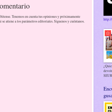
comentario
 Olitense. Tenemos en cuenta tus opiniones y próximamente
http:/
 se atiene a los parámetros editoriales. Síguenos y cuéntanos.
¿Quier
devol
SEUR
Enc
gusa