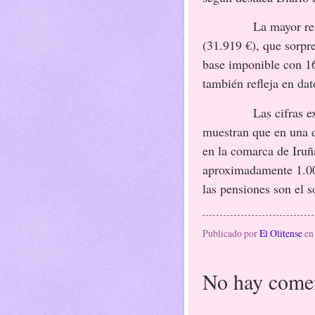
La mayor renta de 
(31.919 €), que sorpr
base imponible con 1
también refleja en dat
Las cifras extraíd
muestran que en una 
en la comarca de Iruñ
aproximadamente 1.00
las pensiones son el s
Publicado por
El Olitense
e
No hay comen