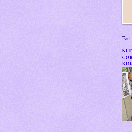
Ent
NUE
COR
KIO