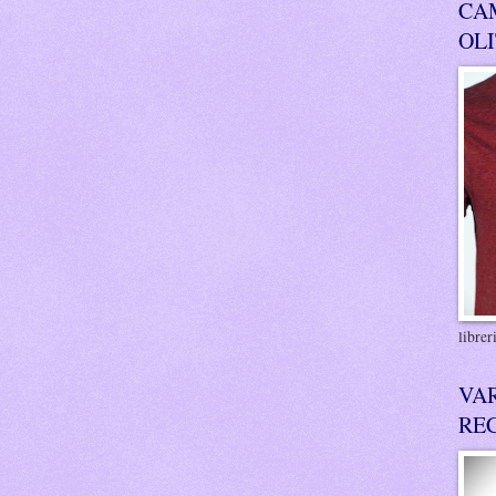
CA
OL
libre
VA
RE