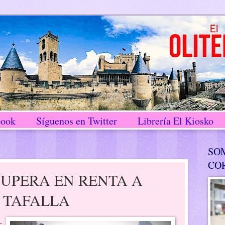
book
Síguenos en Twitter
Librería El Kiosko
SO
CO
SUPERA EN RENTA A
 TAFALLA
r