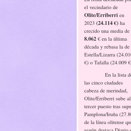
el vecindario de
Olite/Erriberri
en
(24.114 €)
2023
ha
crecido una media de
8.062
€ en la última
década y rebasa la de
Estella/Lizarra (24.01
€) o Tafalla (24.009 €
En la lista d
las cinco ciudades
cabeza de merindad,
Olite/Erriberri sube al
tercer puesto tras sup
Pamplona/Iruña (27.8
de la línea olitense q
según destaca Diario d