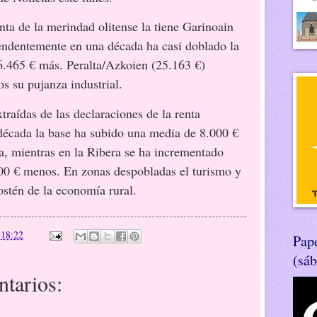
la merindad olitense la tiene Garinoain
endentemente en una década ha casi doblado la
6.465 € más. Peralta/Azkoien (25.163 €)
os su pujanza industrial.
as de las declaraciones de la renta
década la base ha subido una media de 8.000 €
a, mientras en la Ribera se ha incrementado
0 € menos. En zonas despobladas el turismo y
ostén de la economía rural.
n
18:22
Pape
(sá
tarios: