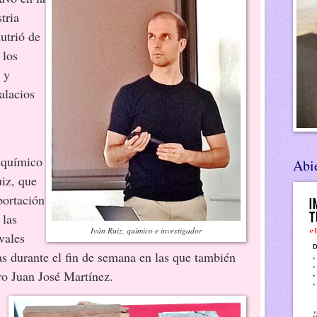
tria
utrió de
 los
 y
alacios
l químico
Abie
uiz, que
portación
 las
Iván Ruiz, químico e investigador
vales
as durante el fin de semana en las que también
ro Juan José Martínez.