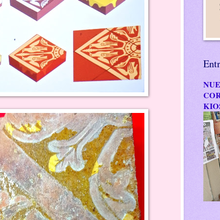
Ent
NUE
COR
KIO