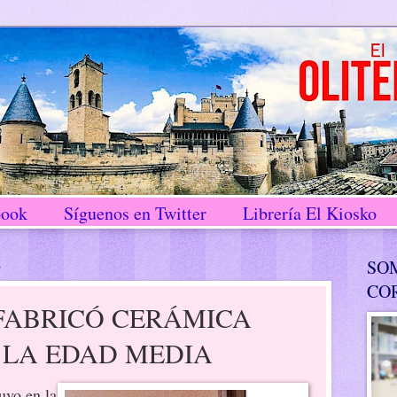
book
Síguenos en Twitter
Librería El Kiosko
4
SO
CO
FABRICÓ CERÁMICA
 LA EDAD MEDIA
uvo en la