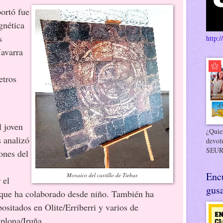
ortó fue
gnética
s
http:/
Navarra
etros
l joven
¿Quier
s analizó
devol
SEUR
ones del
Enc
Mosaico del castillo de Tiebas
 el
gusa
 que ha colaborado desde niño. También ha
ositados en Olite/Erriberri y varios de
plona/Iruña.