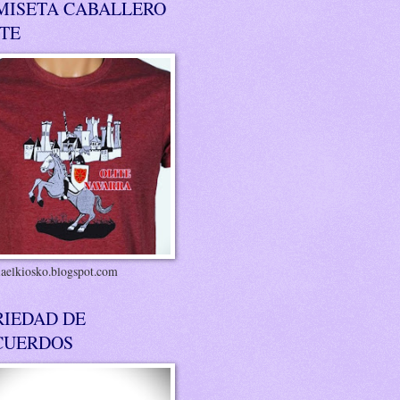
MISETA CABALLERO
ITE
riaelkiosko.blogspot.com
RIEDAD DE
CUERDOS