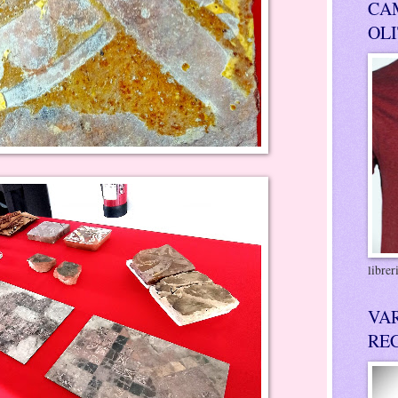
CA
OL
libre
VA
RE