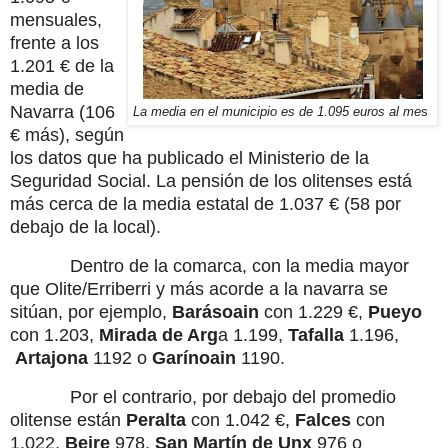
mensuales,
frente a los
1.201 € de la
media de
Navarra (106
La media en el municipio es de 1.095 euros al me
s
€ más), según
los datos que ha publicado el Ministerio de la
Seguridad Social. La pensión de los olitenses está
más cerca de la media estatal de 1.037 € (58 por
debajo de la local).
Dentro de la comarca, con la media mayor
que Olite/Erriberri y más acorde a la navarra se
sitúan, por ejemplo
,
Barásoain
con 1.229
€
,
Pueyo
con 1.203
,
Mirada de Arg
a 1.199,
Tafalla
1.196,
Artajona
1192 o
Garínoain
1190.
Por el contrario, por debajo del promedio
olitense están
Peralta
con 1.042 €,
Falces
con
1.022,
Beire
978,
San Martín de Unx
976 o