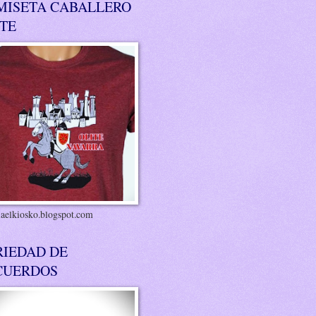
MISETA CABALLERO
ITE
riaelkiosko.blogspot.com
RIEDAD DE
CUERDOS