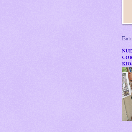
Ent
NUE
COR
KIO