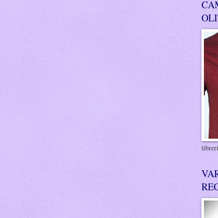
CA
OL
libre
VA
RE