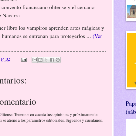
l convento franciscano olitense y el cercano
e Navarra.
ro los vampiros aprenden artes mágicas y
 humanos se entrenan para protegerlos ...
(Ver
n
14:02
tarios:
comentario
Pape
(sá
 Olitense. Tenemos en cuenta tus opiniones y próximamente
 se atiene a los parámetros editoriales. Síguenos y cuéntanos.