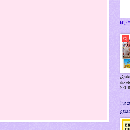
http:/
¿Quier
devol
SEUR
Enc
gusa