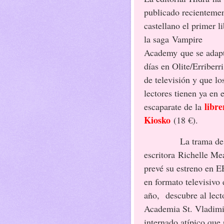
publicado recienteme
castellano el primer l
la saga Vampire
Academy que se adapt
días en Olite/Erriberri
de televisión y que lo
lectores tienen ya en e
libre
escaparate de la
Kiosko
(18 €).
La trama de 
escritora Richelle Me
prevé su estreno en 
en formato televisivo 
año, descubre al lecto
Academia St. Vladimi
internado atípico que 