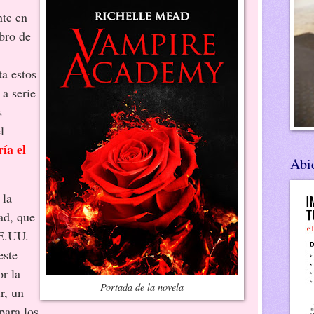
nte en
ibro de
a estos
 a serie
s
l
ría el
Abie
la
ad, que
EE.UU.
este
r la
Portada de la novela
r, un
para los