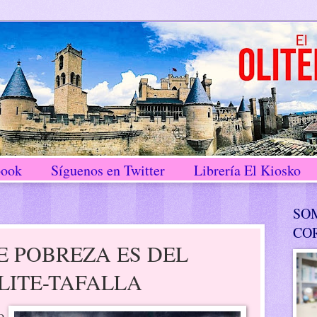
book
Síguenos en Twitter
Librería El Kiosko
SO
CO
E POBREZA ES DEL
OLITE-TAFALLA
o