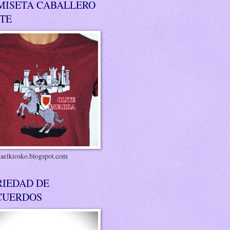
MISETA CABALLERO
ITE
riaelkiosko.blogspot.com
RIEDAD DE
CUERDOS