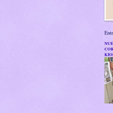
Ent
NUE
COR
KIO