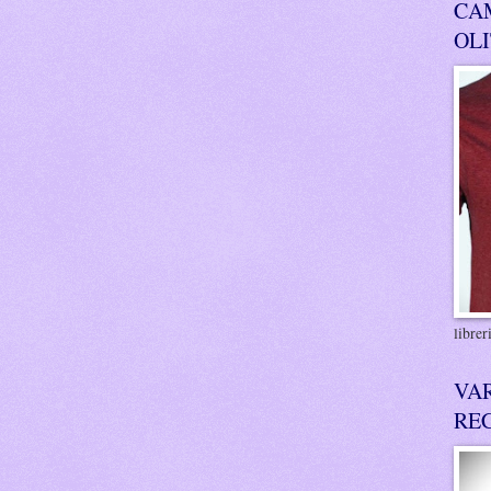
CA
OL
libre
VA
RE