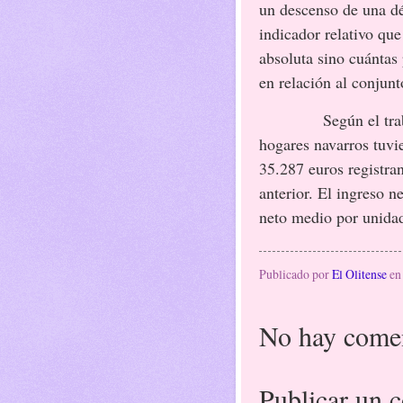
un descenso de una dé
indicador relativo qu
absoluta sino cuántas
en relación al conjunt
Según el tra
hogares navarros tuvi
35.287 euros registra
anterior. El ingreso 
neto medio por unida
Publicado por
El Olitense
e
No hay comen
Publicar un 