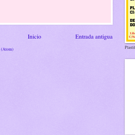
Inicio
Entrada antigua
Plasti
s (Atom)