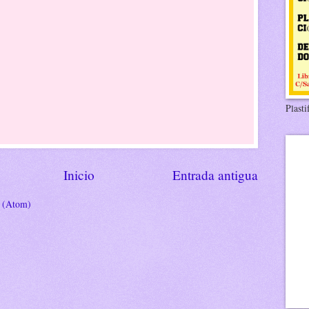
Plasti
Inicio
Entrada antigua
s (Atom)