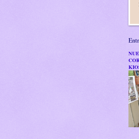
Ent
NUE
COR
KIO