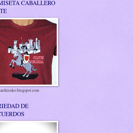
MISETA CABALLERO
ITE
riaelkiosko.blogspot.com
RIEDAD DE
CUERDOS