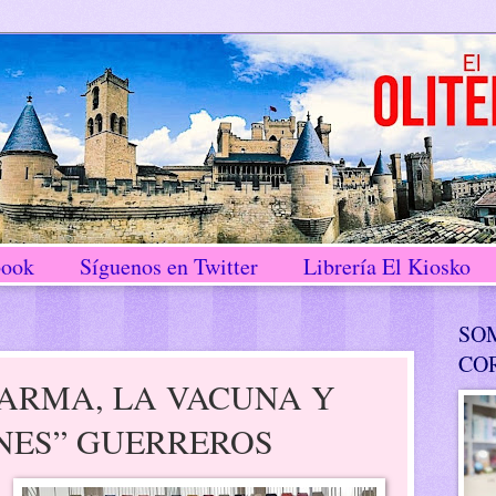
book
Síguenos en Twitter
Librería El Kiosko
SO
CO
 ARMA, LA VACUNA Y
NES” GUERREROS