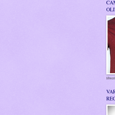
CA
OL
libre
VA
RE