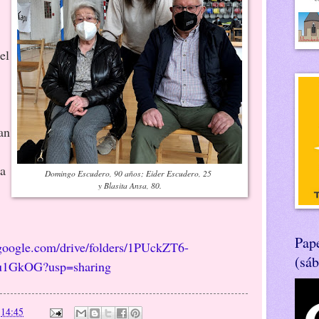
el
an
 a
Domingo Escudero, 90 años; Eider Escudero, 25
y Blasita Ansa, 80.
Pape
e.google.com/drive/folders/1PUckZT6-
(sá
u1GkOG?usp=sharing
n
14:45