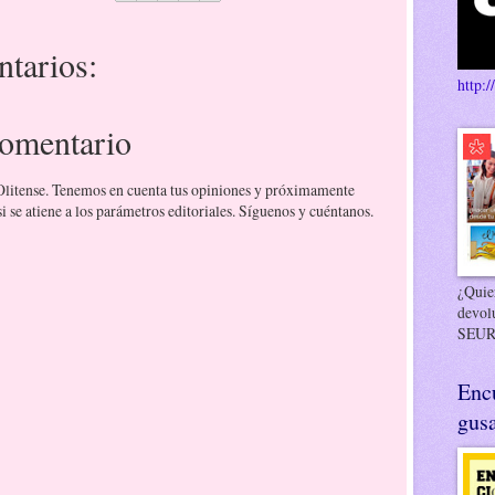
tarios:
http:/
comentario
 Olitense. Tenemos en cuenta tus opiniones y próximamente
 se atiene a los parámetros editoriales. Síguenos y cuéntanos.
¿Quier
devol
SEUR
Enc
gusa