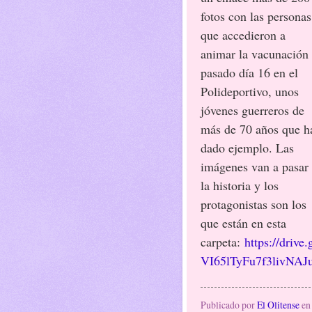
fotos con las personas
que accedieron a
animar la vacunación 
pasado día 16 en el
Polideportivo, unos
jóvenes guerreros de
más de 70 años que h
dado ejemplo. Las
imágenes van a pasar
la historia y los
protagonistas son los
que están en esta
carpeta:
https://driv
VI65lTyFu7f3livNAJ
Publicado por
El Olitense
e