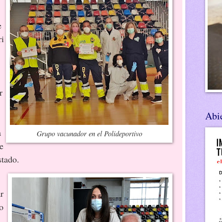
e
ri
r
Abie
a
Grupo vacunador en el Polideportivo
e
stado.
r
o