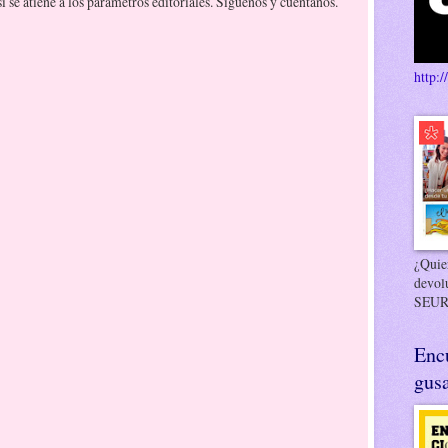
 se atiene a los parámetros editoriales. Síguenos y cuéntanos.
http:/
¿Quier
devol
SEUR
Enc
gusa