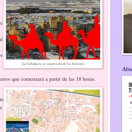
ri
a
al
os
La Cabalgara se seguirá desde los balcones
Abie
rrios que comenzará a partir de las 18 horas.
te
a