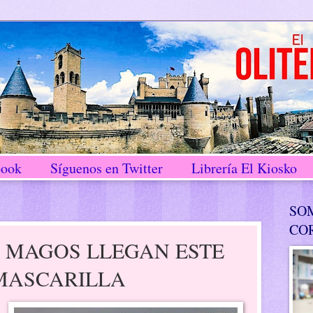
book
Síguenos en Twitter
Librería El Kiosko
SO
CO
S MAGOS LLEGAN ESTE
MASCARILLA