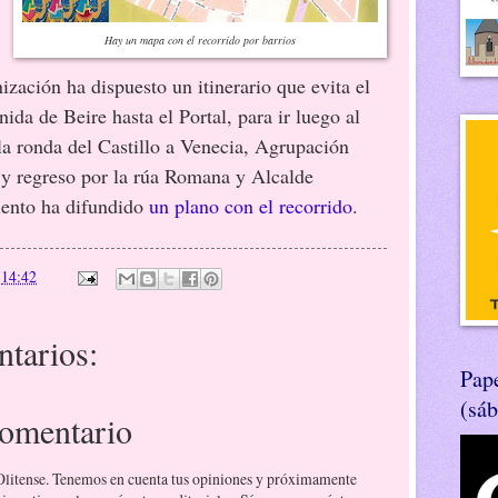
Hay un mapa con el recorrido por barrios
ización ha dispuesto un itinerario que evita el
nida de Beire hasta el Portal, para ir luego al
 la ronda del Castillo a Venecia, Agrupación
i y regreso por la rúa Romana y Alcalde
iento ha difundido
un plano con el recorrido
.
n
14:42
tarios:
Pape
(sá
comentario
 Olitense. Tenemos en cuenta tus opiniones y próximamente