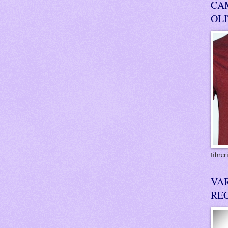
CA
OL
libre
VA
RE