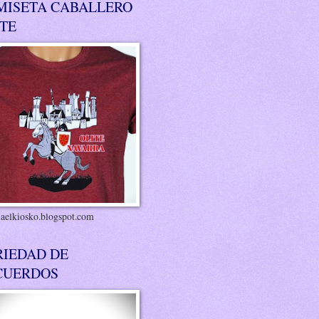
MISETA CABALLERO
ITE
riaelkiosko.blogspot.com
RIEDAD DE
CUERDOS