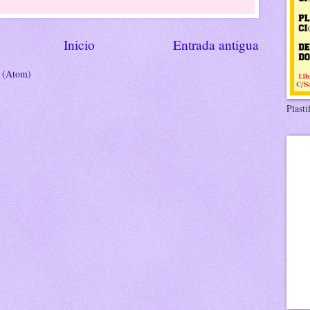
Inicio
Entrada antigua
s (Atom)
Plasti