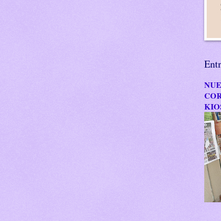
Ent
NUE
COR
KIO