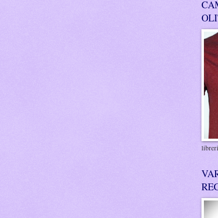
CA
OL
libre
VA
RE