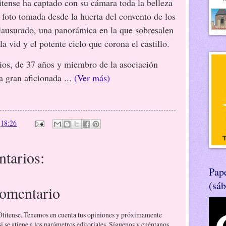
litense ha captado con su cámara toda la belleza
 foto tomada desde la huerta del convento de los
lausurado, una panorámica en la que sobresalen
la vid y el potente cielo que corona el castillo.
cios, de 37 años y miembro de la asociación
a gran aficionada ...
(Ver más)
n
18:26
tarios:
Pape
(sá
comentario
 Olitense. Tenemos en cuenta tus opiniones y próximamente
 se atiene a los parámetros editoriales. Síguenos y cuéntanos.