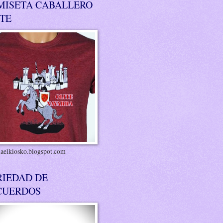
MISETA CABALLERO
ITE
riaelkiosko.blogspot.com
RIEDAD DE
CUERDOS