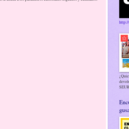
http:/
¿Quier
devol
SEUR
Enc
gusa