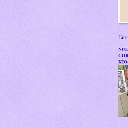
Ent
NUE
COR
KIO