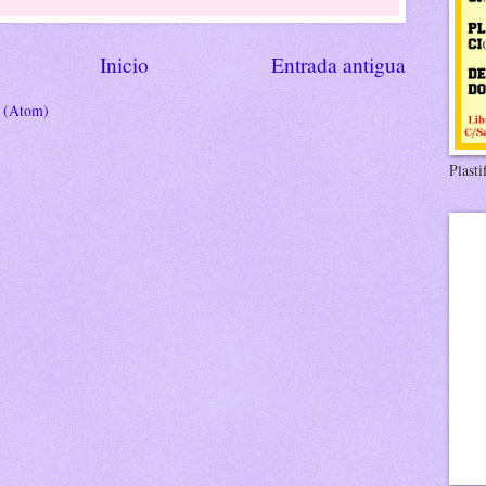
Inicio
Entrada antigua
s (Atom)
Plasti