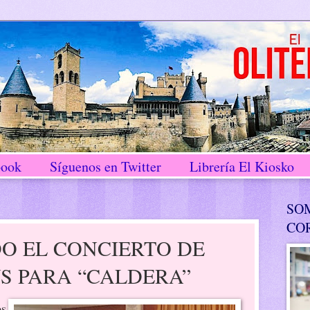
book
Síguenos en Twitter
Librería El Kiosko
SO
CO
O EL CONCIERTO DE
S PARA “CALDERA”
os