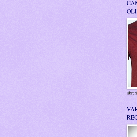
CA
OL
libre
VA
RE