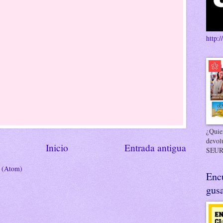
http:/
¿Quier
devol
Inicio
Entrada antigua
SEUR
s (Atom)
Enc
gusa