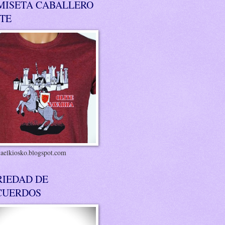
MISETA CABALLERO
ITE
riaelkiosko.blogspot.com
RIEDAD DE
CUERDOS