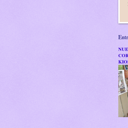
Ent
NUE
COR
KIO