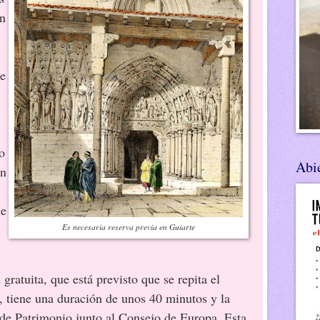
en
de
o
Abie
un
ue
Es necesaria reserva previa en Guiarte
 gratuita, que está previsto que se repita el
 tiene una duración de unos 40 minutos y la
de Patrimonio junto al Consejo de Europa. Esta