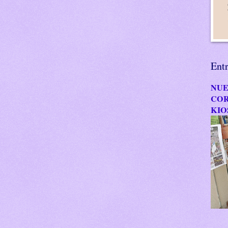
Ent
NUE
COR
KIO