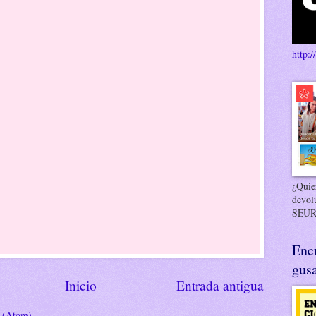
http:/
¿Quier
devol
SEUR
Enc
gusa
Inicio
Entrada antigua
s (Atom)