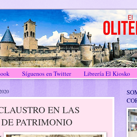
book
Síguenos en Twitter
Librería El Kiosko
 2020
SO
CO
 CLAUSTRO EN LAS
 DE PATRIMONIO
s