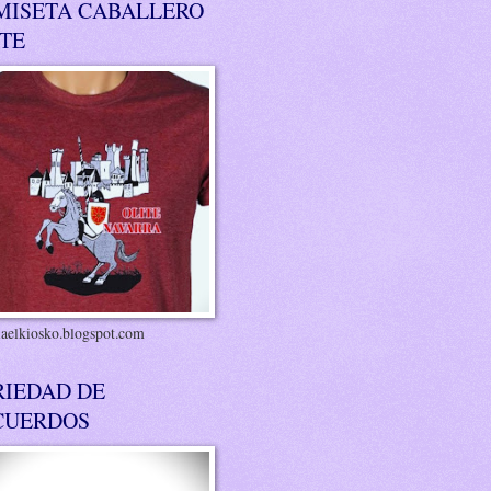
MISETA CABALLERO
ITE
riaelkiosko.blogspot.com
RIEDAD DE
CUERDOS