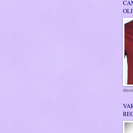
CA
OL
libre
VA
RE