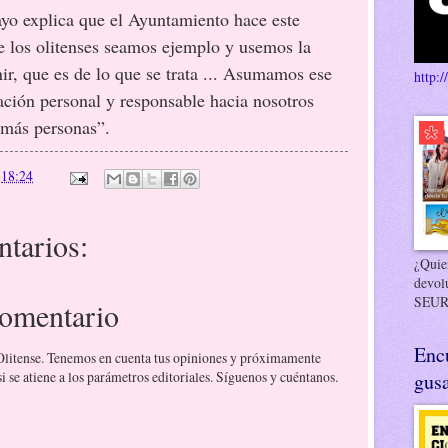
yo explica que el Ayuntamiento hace este
 los olitenses seamos ejemplo y usemos la
ir, que es de lo que se trata ... Asumamos ese
http:/
ción personal y responsable hacia nosotros
emás personas”.
n
18:24
tarios:
¿Quier
devol
SEUR
comentario
Enc
 Olitense. Tenemos en cuenta tus opiniones y próximamente
 se atiene a los parámetros editoriales. Síguenos y cuéntanos.
gusa