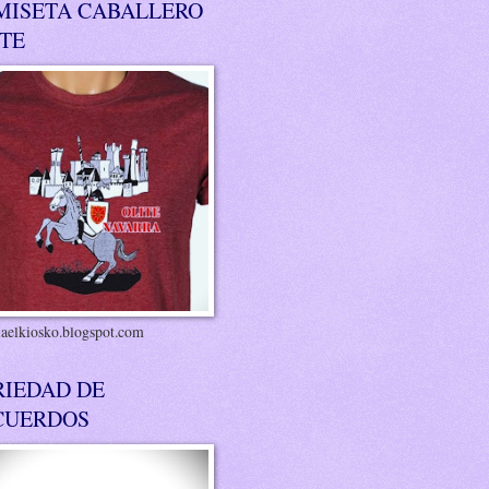
MISETA CABALLERO
ITE
riaelkiosko.blogspot.com
RIEDAD DE
CUERDOS