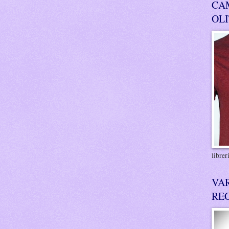
CA
OL
libre
VA
RE