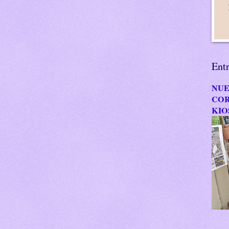
Ent
NUE
COR
KIO