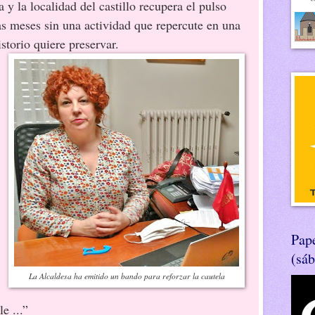
y la localidad del castillo recupera el pulso
ras meses sin una actividad que repercute en una
storio quiere preservar.
Pape
(sá
La Alcaldesa ha emitido un bando para reforzar la cautela
e ...”