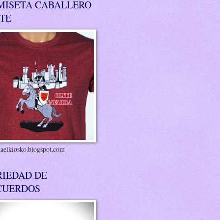
MISETA CABALLERO
ITE
riaelkiosko.blogspot.com
RIEDAD DE
CUERDOS