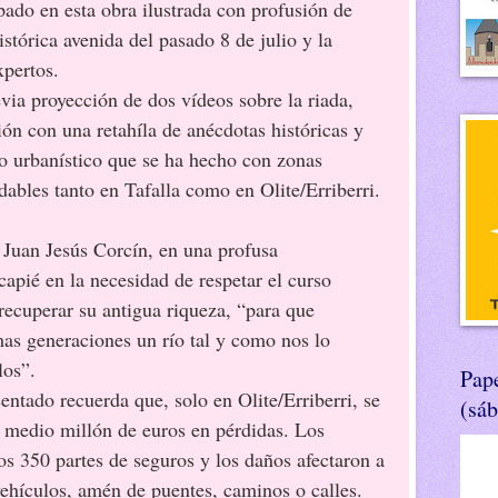
pado en esta obra ilustrada con profusión de
istórica avenida del pasado 8 de julio y la
xpertos.
via proyección de dos vídeos sobre la riada,
ón con una retahíla de anécdotas históricas y
mo urbanístico que se ha hecho con zonas
dables tanto en Tafalla como en Olite/Erriberri.
 Jesús Corcín, en una profusa
capié en la necesidad de respetar el curso
recuperar su antigua riqueza, “para que
as generaciones un río tal y como nos lo
los”.
Pape
sentado recuerda que, solo en Olite/Erriberri, se
(sá
 medio millón de euros en pérdidas. Los
os 350 partes de seguros y los daños afectaron a
ehículos, amén de puentes, caminos o calles.