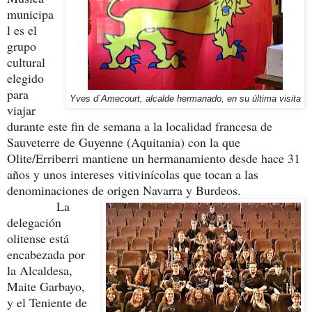
municipa
l es el
grupo
cultural
elegido
para
Yves d´Amecourt, alcalde hermanado, en su última visita
viajar
durante este fin de semana a la localidad francesa de
Sauveterre de Guyenne (Aquitania) con la que
Olite/Erriberri mantiene un hermanamiento desde hace 31
años y unos intereses vitivinícolas que tocan a las
denominaciones de origen Navarra y Burdeos.
La
delegación
olitense está
encabezada por
la Alcaldesa,
Maite Garbayo,
y el Teniente de