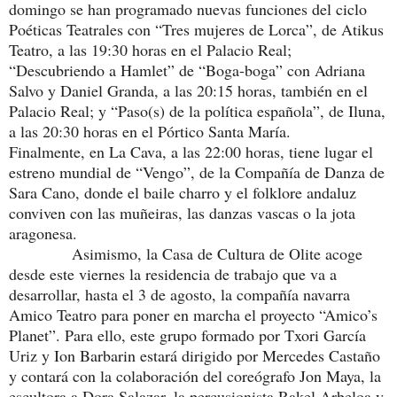
domingo se han programado nuevas funciones del ciclo
Poéticas Teatrales con “Tres mujeres de Lorca”, de Atikus
Teatro, a las 19:30 horas en el Palacio Real;
“Descubriendo a Hamlet” de “Boga-boga” con Adriana
Salvo y Daniel Granda, a las 20:15 horas, también en el
Palacio Real; y “Paso(s) de la política española”, de Iluna,
a las 20:30 horas en el Pórtico Santa María.
Finalmente, en La Cava, a las 22:00 horas, tiene lugar el
estreno mundial de “Vengo”, de la Compañía de Danza de
Sara Cano, donde el baile charro y el folklore andaluz
conviven con las muñeiras, las danzas vascas o la jota
aragonesa.
Asimismo, la Casa de Cultura de Olite acoge
desde este viernes la residencia de trabajo que va a
desarrollar, hasta el 3 de agosto, la compañía navarra
Amico Teatro para poner en marcha el proyecto “Amico’s
Planet”. Para ello, este grupo formado por Txori García
Uriz y Ion Barbarin estará dirigido por Mercedes Castaño
y contará con la colaboración del coreógrafo Jon Maya, la
escultora a Dora Salazar, la percusionista Rakel Arbeloa y