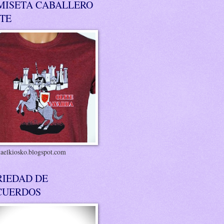
MISETA CABALLERO
ITE
riaelkiosko.blogspot.com
RIEDAD DE
CUERDOS