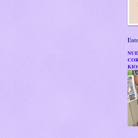
Ent
NUE
COR
KIO