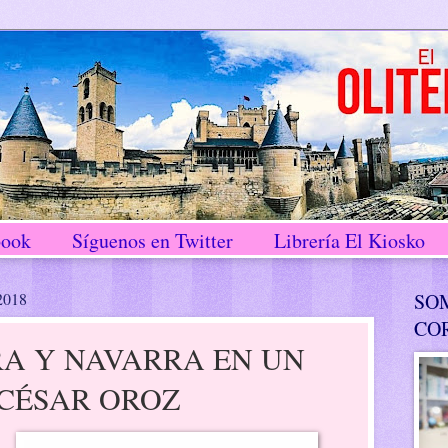
book
Síguenos en Twitter
Librería El Kiosko
 2018
SO
CO
RA Y NAVARRA EN UN
 CÉSAR OROZ