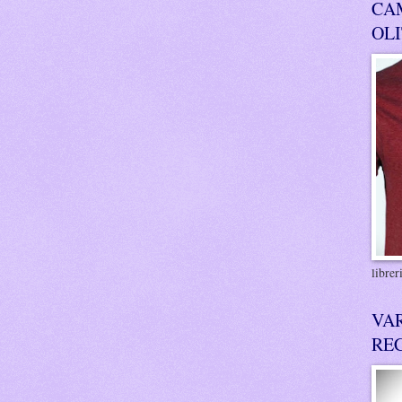
CA
OL
libre
VA
RE