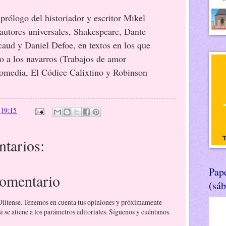
go del historiador y escritor Mikel
 autores universales, Shakespeare, Dante
caud y Daniel Defoe, en textos en los que
 a los navarros (Trabajos de amor
comedia, El Códice Calixtino y Robinson
n
19:15
tarios:
Pape
comentario
(sá
 Olitense. Tenemos en cuenta tus opiniones y próximamente
 se atiene a los parámetros editoriales. Síguenos y cuéntanos.