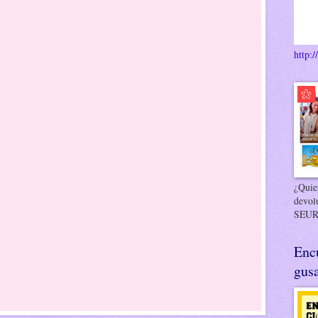
http:/
¿Quier
devol
SEUR
Enc
gusa