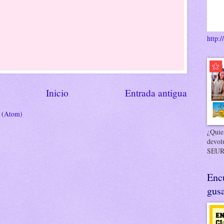
http:/
Inicio
Entrada antigua
s (Atom)
¿Quier
devol
SEUR
Enc
gusa