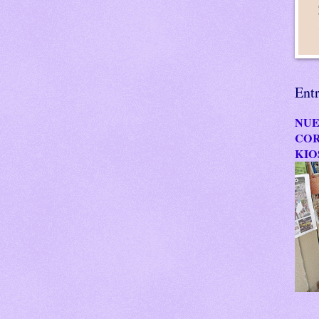
Ent
NUE
COR
KIO