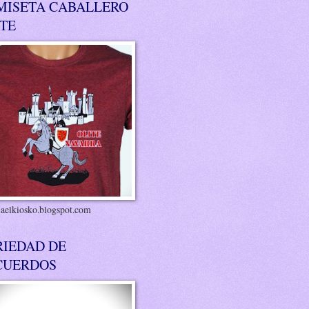
MISETA CABALLERO
ITE
riaelkiosko.blogspot.com
RIEDAD DE
CUERDOS