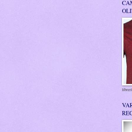
CA
OL
libre
VA
RE