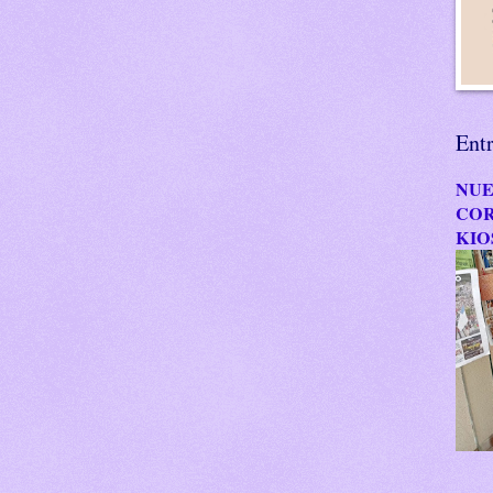
Ent
NUE
COR
KIO