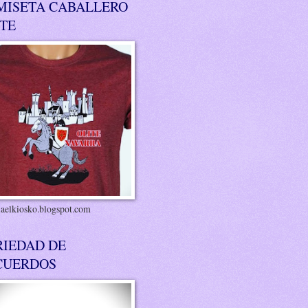
MISETA CABALLERO
ITE
riaelkiosko.blogspot.com
RIEDAD DE
CUERDOS