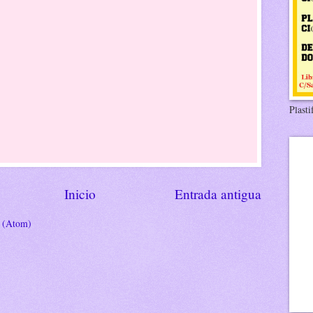
Plasti
Inicio
Entrada antigua
s (Atom)