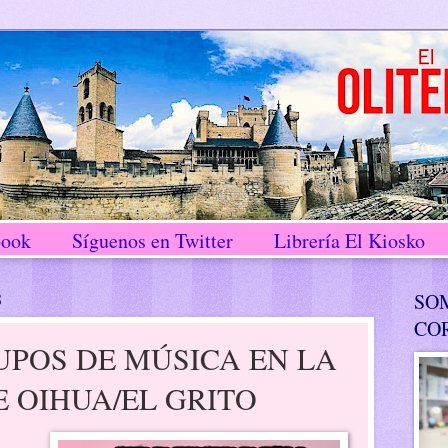
book
Síguenos en Twitter
Librería El Kiosko
8
SO
CO
POS DE MÚSICA EN LA
 OIHUA/EL GRITO