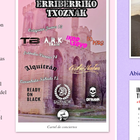
on
tas
Abie
l
del
a
l
Cartel de conciertos