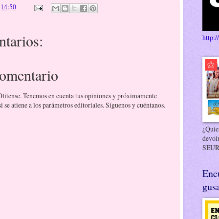
n
14:50
tarios:
http:/
comentario
 Olitense. Tenemos en cuenta tus opiniones y próximamente
 se atiene a los parámetros editoriales. Síguenos y cuéntanos.
¿Quier
devol
SEUR
Enc
gusa