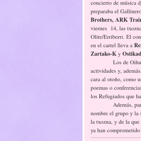
concierto de música d
preparaba el Galliner
Brothers, ARK Train
viernes
14, las txoz
Olite/Erriberri. El c
Re
en el cartel lleva a
Zartako-K
Ostika
y
Los de Oihu
actividades y, además
cara al otoño, como u
poemas o conferencias
los Refugiados que ha
Además, par
nombre el grupo y la s
la txozna, y de la qu
ya han comprometido t