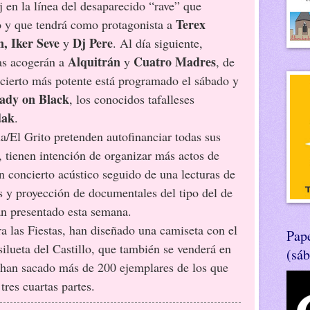
j en la línea del desaparecido “rave” que
Terex
o y que tendrá como protagonista a
, Iker Seve
Dj Pere
y
. Al día siguiente,
Alquitrán
Cuatro Madres
nas acogerán a
y
, de
oncierto más potente está programado el sábado y
ady on Black
, los conocidos tafalleses
dak
.
a/El Grito pretenden autofinanciar todas sus
, tienen intención de organizar más actos de
n concierto acústico seguido de una lecturas de
 y proyección de documentales del tipo del de
n presentado esta semana.
a las Fiestas, han diseñado una camiseta con el
Pape
ilueta del Castillo, que también se venderá en
(sá
e han sacado más de 200 ejemplares de los que
res cuartas partes.