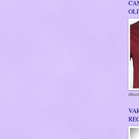
CA
OL
libre
VA
RE