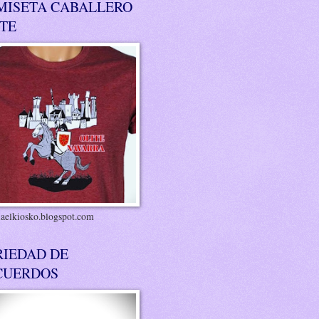
MISETA CABALLERO
ITE
riaelkiosko.blogspot.com
RIEDAD DE
CUERDOS