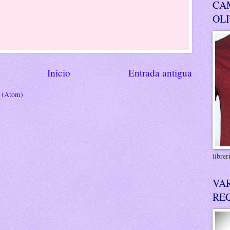
CA
OL
Inicio
Entrada antigua
s (Atom)
libre
VA
RE