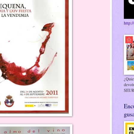
http:/
¿Quier
devol
SEUR
Enc
gusa