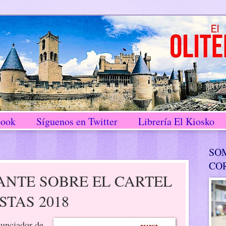
book
Síguenos en Twitter
Librería El Kiosko
SO
CO
ANTE SOBRE EL CARTEL
STAS 2018
nunciador de