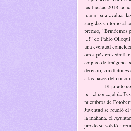
las Fiestas 2018 se ha
reunir para evaluar la
surgidas en torno al p
premio, “Brindemos p
...!” de Pablo Olloqui
una eventual coincide
otros pósteres similar
empleo de imágenes s
derecho, condiciones 
a las bases del concur
El jurado c
por el concejal de Fes
miembros de Fotoberri
Juventud se reunió el 
la mañana, el Ayuntami
jurado se volvió a reun