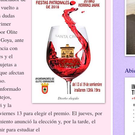
 vuelto a
s dudas
rimer
or Olite
 Goya, ante
ncia con
es y el
ujetas a
Abie
que afectan
so.
onformado
tejos,
Diseño elegido
 y la
viernes 13 para elegir el premio. El jueves, por
ento anunció la elección y, por la tarde, el
ir para estudiar el