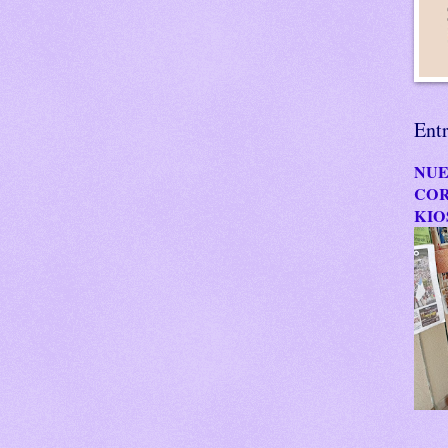
Ent
NUE
COR
KIO