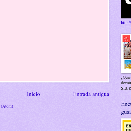
http:/
¿Quier
devol
SEUR
Inicio
Entrada antigua
Enc
s (Atom)
gusa