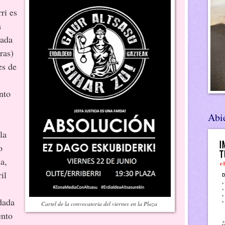
ri es
a
zada
ras)
es de
nto
Abie
la
o
a,
il
dada
Cartel de la convocatoria del viernes en la Plaza
ento