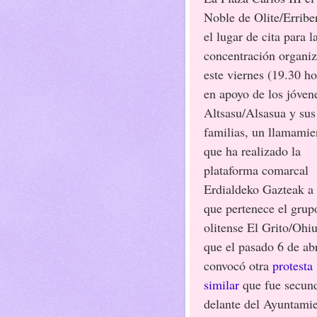
Noble de Olite/Erriber
el lugar de cita para l
concentración organi
este viernes (19.30 ho
en apoyo de los jóven
Altsasu/Alsasua y sus
familias, un llamamie
que ha realizado la
plataforma comarcal
Erdialdeko Gazteak a 
que pertenece el grup
olitense El Grito/Ohiu
que el pasado 6 de abr
convocó otra
protesta
similar
que fue secun
delante del Ayuntami