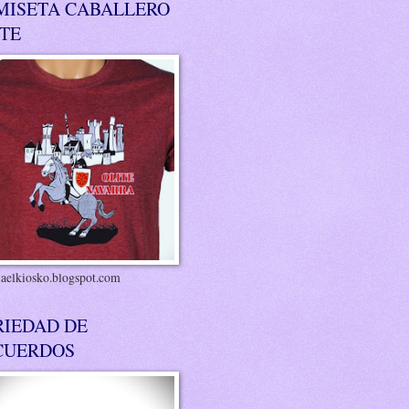
MISETA CABALLERO
ITE
riaelkiosko.blogspot.com
RIEDAD DE
CUERDOS