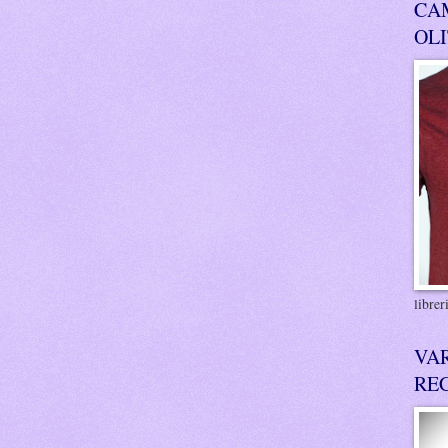
CA
OL
libre
VA
RE