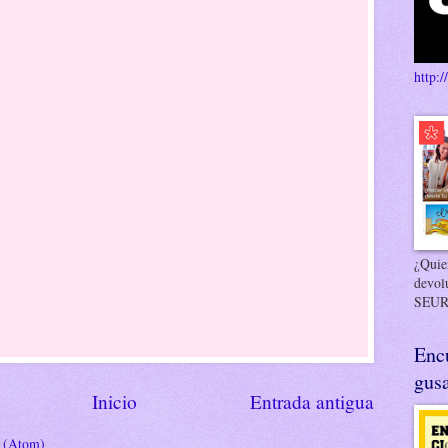
http:/
¿Quier
devol
SEUR
Enc
gusa
Inicio
Entrada antigua
s (Atom)