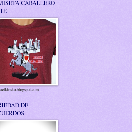
MISETA CABALLERO
ITE
riaelkiosko.blogspot.com
RIEDAD DE
CUERDOS