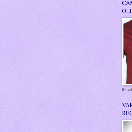
CA
OL
libre
VA
RE