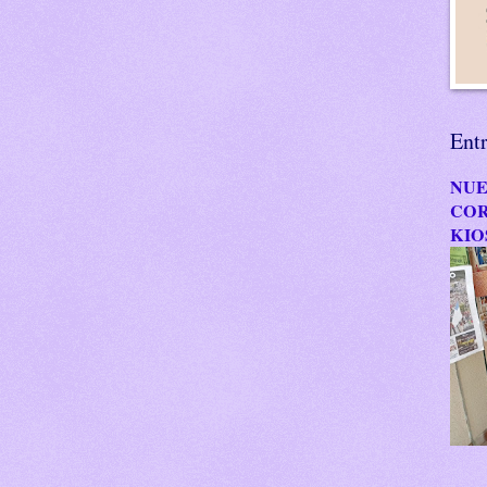
Ent
NUE
COR
KIO