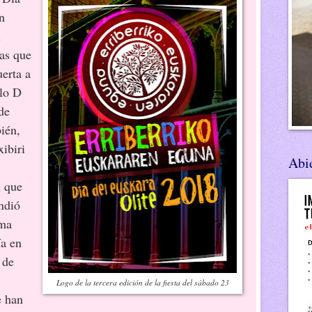
n
l
ias que
uerta a
lo D
de
bién,
ibiri
Abie
 que
undió
ama
ía en
 de
Logo de la tercera edición de la fiesta del sábado 23
e han